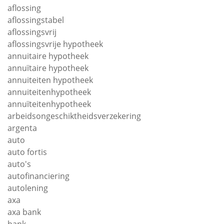
aflossing
aflossingstabel
aflossingsvrij
aflossingsvrije hypotheek
annuitaire hypotheek
annuïtaire hypotheek
annuiteiten hypotheek
annuiteitenhypotheek
annuïteitenhypotheek
arbeidsongeschiktheidsverzekering
argenta
auto
auto fortis
auto's
autofinanciering
autolening
axa
axa bank