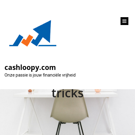
inhoud
gaan
Hoe een
hypothecaire lening
cashloopy.com
aanvragen: tips en
Onze passie is jouw financiële vrijheid
tricks