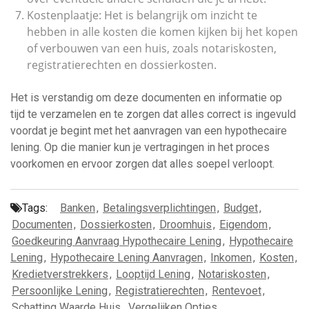
Kostenplaatje: Het is belangrijk om inzicht te
hebben in alle kosten die komen kijken bij het kopen
of verbouwen van een huis, zoals notariskosten,
registratierechten en dossierkosten.
Het is verstandig om deze documenten en informatie op
tijd te verzamelen en te zorgen dat alles correct is ingevuld
voordat je begint met het aanvragen van een hypothecaire
lening. Op die manier kun je vertragingen in het proces
voorkomen en ervoor zorgen dat alles soepel verloopt.
Tags:
Banken
,
Betalingsverplichtingen
,
Budget
,
Documenten
,
Dossierkosten
,
Droomhuis
,
Eigendom
,
Goedkeuring Aanvraag Hypothecaire Lening
,
Hypothecaire
Lening
,
Hypothecaire Lening Aanvragen
,
Inkomen
,
Kosten
,
Kredietverstrekkers
,
Looptijd Lening
,
Notariskosten
,
Persoonlijke Lening
,
Registratierechten
,
Rentevoet
,
Schatting Waarde Huis
,
Vergelijken Opties