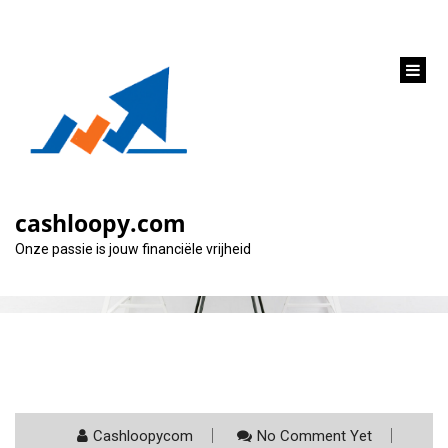
inhoud
gaan
Categorie:
cofidis
cashloopy.com
Onze passie is jouw financiële vrijheid
Cashloopycom
No Comment Yet