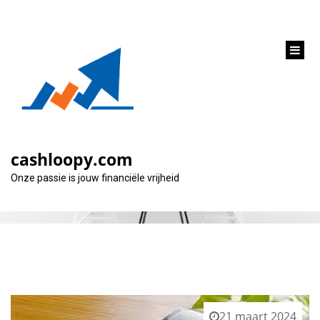
inhoud
gaan
Categorie:
test aankoop
cashloopy.com
Onze passie is jouw financiële vrijheid
21 maart 2024