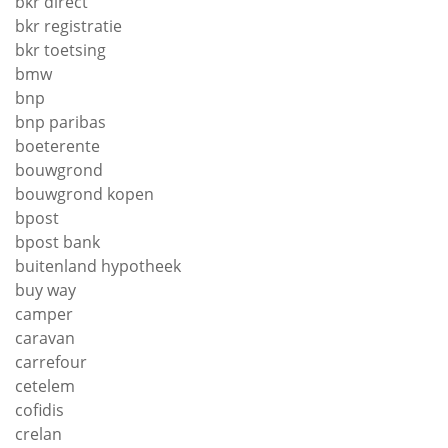
bkr direct
bkr registratie
bkr toetsing
bmw
bnp
bnp paribas
boeterente
bouwgrond
bouwgrond kopen
bpost
bpost bank
buitenland hypotheek
buy way
camper
caravan
carrefour
cetelem
cofidis
crelan