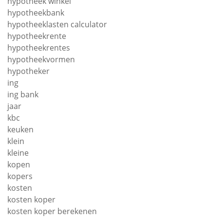
hypotheek winkel
hypotheekbank
hypotheeklasten calculator
hypotheekrente
hypotheekrentes
hypotheekvormen
hypotheker
ing
ing bank
jaar
kbc
keuken
klein
kleine
kopen
kopers
kosten
kosten koper
kosten koper berekenen