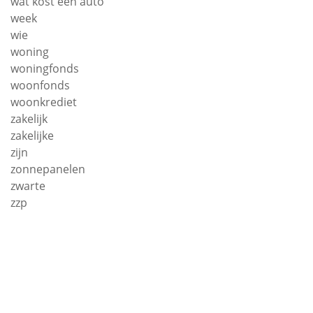
wat kost een auto
week
wie
woning
woningfonds
woonfonds
woonkrediet
zakelijk
zakelijke
zijn
zonnepanelen
zwarte
zzp