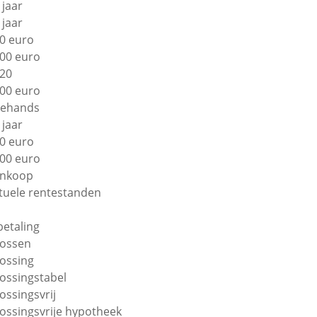
 jaar
 jaar
0 euro
00 euro
20
00 euro
ehands
 jaar
0 euro
00 euro
nkoop
tuele rentestanden
betaling
lossen
lossing
lossingstabel
lossingsvrij
lossingsvrije hypotheek