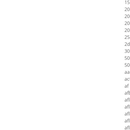
15
20
20
20
20
25
2d
30
50
50
aa
ac
af
af
af
af
af
af
af