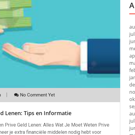
A
au
ju
ju
me
ap
ma
fe
ja
de
no
m
No Comment Yet
ok
se
ld Lenen: Tips en Informatie
au
ju
en Prive Geld Lenen: Alles Wat Je Moet Weten Prive
ju
eer je extra financiële middelen nodig hebt voor