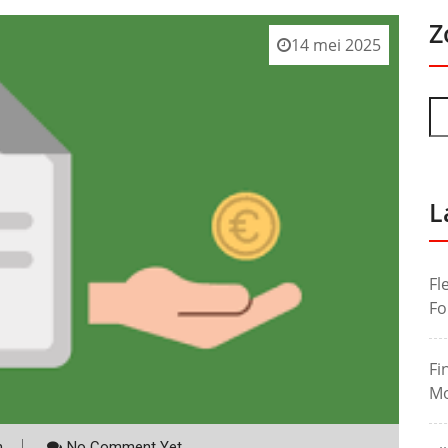
Z
14 mei 2025
L
Fl
Fo
Fi
Mo
m
No Comment Yet