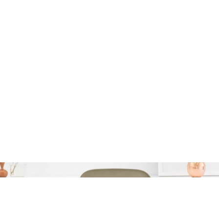
Categorie:
prive lening