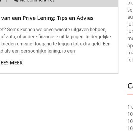
ok
se
au
 van een Prive Lening: Tips en Advies
ju
t het? Soms kunnen we onverwachte uitgaven hebben,
ju
f auto, of andere financiële uitdagingen. In dergelijke
me
 bieden om snel toegang te krijgen tot extra geld. Een
ap
d als een persoonlijke lening, is een
ma
fe
LEES MEER
C
1 
10
10
10