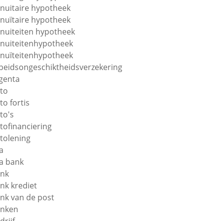
nuitaire hypotheek
nuïtaire hypotheek
nuiteiten hypotheek
nuiteitenhypotheek
nuïteitenhypotheek
beidsongeschiktheidsverzekering
genta
to
to fortis
to's
tofinanciering
tolening
a
a bank
nk
nk krediet
nk van de post
nken