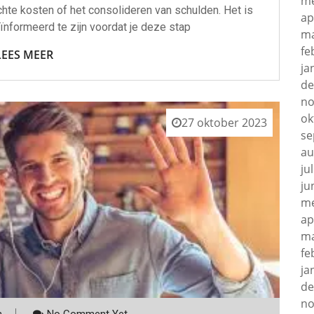
me
hte kosten of het consolideren van schulden. Het is
ap
ïnformeerd te zijn voordat je deze stap
ma
fe
LEES MEER
ja
de
no
ok
27 oktober 2023
se
au
ju
ju
me
ap
ma
fe
ja
de
no
m
No Comment Yet