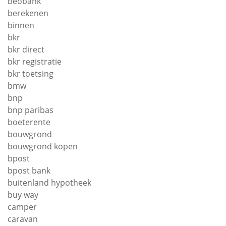
beobank
berekenen
binnen
bkr
bkr direct
bkr registratie
bkr toetsing
bmw
bnp
bnp paribas
boeterente
bouwgrond
bouwgrond kopen
bpost
bpost bank
buitenland hypotheek
buy way
camper
caravan