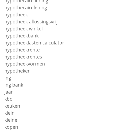
hypothecaire lening
hypothecairelening
hypotheek
hypotheek aflossingsvrij
hypotheek winkel
hypotheekbank
hypotheeklasten calculator
hypotheekrente
hypotheekrentes
hypotheekvormen
hypotheker
ing
ing bank
jaar
kbc
keuken
klein
kleine
kopen