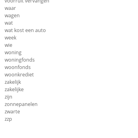
voorruit vervangen
waar
wagen
wat
wat kost een auto
week
wie
woning
woningfonds
woonfonds
woonkrediet
zakelijk
zakelijke
zijn
zonnepanelen
zwarte
zzp