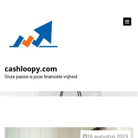
inhoud
gaan
Categorie:
af
cashloopy.com
Onze passie is jouw financiële vrijheid
16 augustus 2023