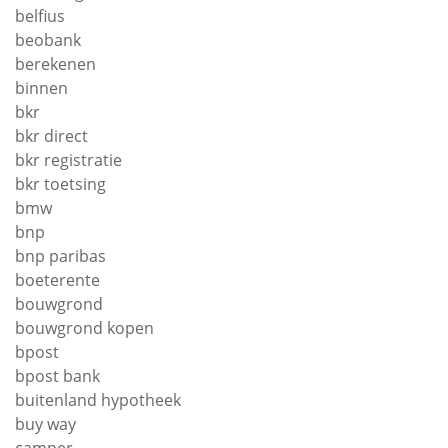
belfius
beobank
berekenen
binnen
bkr
bkr direct
bkr registratie
bkr toetsing
bmw
bnp
bnp paribas
boeterente
bouwgrond
bouwgrond kopen
bpost
bpost bank
buitenland hypotheek
buy way