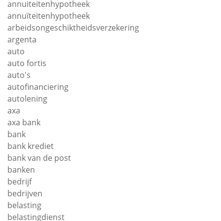
annuiteitenhypotheek
annuïteitenhypotheek
arbeidsongeschiktheidsverzekering
argenta
auto
auto fortis
auto's
autofinanciering
autolening
axa
axa bank
bank
bank krediet
bank van de post
banken
bedrijf
bedrijven
belasting
belastingdienst