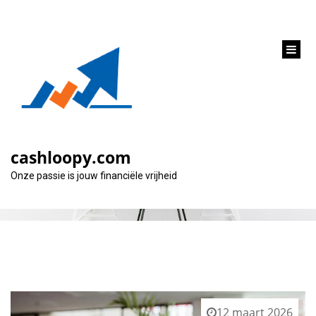
inhoud
gaan
Categorie:
laagste
cashloopy.com
Onze passie is jouw financiële vrijheid
12 maart 2026