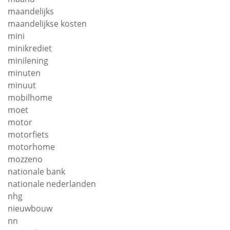
maandelijks
maandelijkse kosten
mini
minikrediet
minilening
minuten
minuut
mobilhome
moet
motor
motorfiets
motorhome
mozzeno
nationale bank
nationale nederlanden
nhg
nieuwbouw
nn