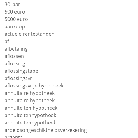
30 jaar
500 euro
5000 euro
aankoop
actuele rentestanden
af
afbetaling
aflossen
aflossing
aflossingstabel
aflossingsvrij
aflossingsvrije hypotheek
annuitaire hypotheek
annuïtaire hypotheek
annuiteiten hypotheek
annuiteitenhypotheek
annuïteitenhypotheek
arbeidsongeschiktheidsverzekering
argenta