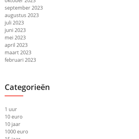
oktober 2023
september 2023
augustus 2023
juli 2023
juni 2023
mei 2023
april 2023
maart 2023
februari 2023
Categorieën
1 uur
10 euro
10 jaar
1000 euro