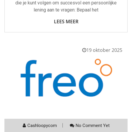
die je kunt volgen om succesvol een persoonlijke
lening aan te vragen: Bepaal het
LEES MEER
19 oktober 2025
Cashloopycom
No Comment Yet