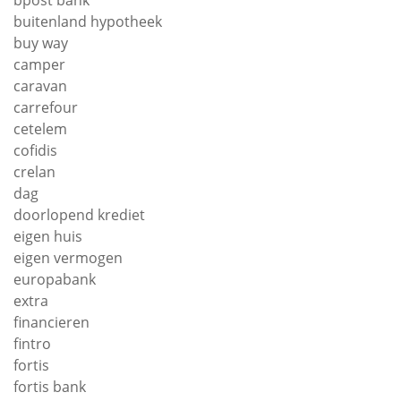
bpost bank
buitenland hypotheek
buy way
camper
caravan
carrefour
cetelem
cofidis
crelan
dag
doorlopend krediet
eigen huis
eigen vermogen
europabank
extra
financieren
fintro
fortis
fortis bank