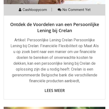
Cashloopycom
No Comment Yet
Ontdek de Voordelen van een Persoonlijke
Lening bij Crelan
Artikel: Persoonlijke Lening Crelan Persoonlijke
Lening bij Crelan: Financiële Flexibiliteit op Maat Als
u op zoek bent naar een manier om uw financiële
doelen te bereiken of onverwachte kosten te
dekken, kan een persoonlijke lening bij Crelan de
oplossing zijn die u nodig heeft. Crelan is een
gerenommeerde Belgische bank die verschillende
financiële producten aanbiedt,
LEES MEER