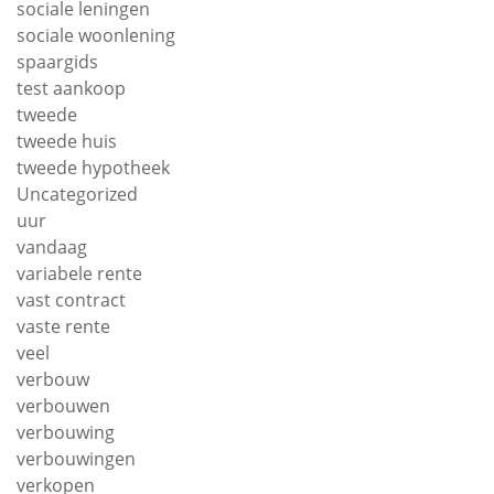
sociale leningen
sociale woonlening
spaargids
test aankoop
tweede
tweede huis
tweede hypotheek
Uncategorized
uur
vandaag
variabele rente
vast contract
vaste rente
veel
verbouw
verbouwen
verbouwing
verbouwingen
verkopen