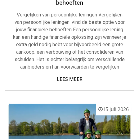
behoeften
Vergelijken van persoonlijke leningen Vergelijken
van persoonlijke leningen: vind de beste optie voor
jouw financiële behoeften Een persoonlijke lening
kan een handige financiële oplossing zijn wanneer je
extra geld nodig hebt voor bijvoorbeeld een grote
aankoop, een verbouwing of het consolideren van
schulden. Het is echter belangrijk om verschillende
aanbieders en hun voorwaarden te vergelijken
LEES MEER
15 juli 2026