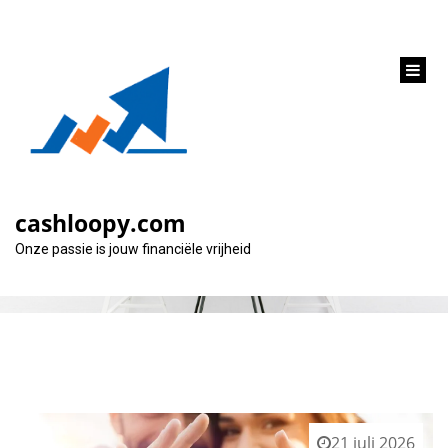
inhoud
gaan
Categorie:
persoonlijke lening
cashloopy.com
Onze passie is jouw financiële vrijheid
21 juli 2026