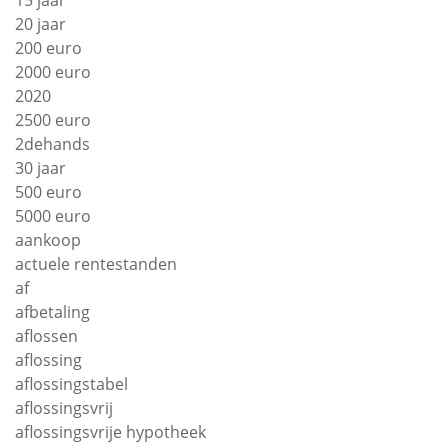
15 jaar
20 jaar
200 euro
2000 euro
2020
2500 euro
2dehands
30 jaar
500 euro
5000 euro
aankoop
actuele rentestanden
af
afbetaling
aflossen
aflossing
aflossingstabel
aflossingsvrij
aflossingsvrije hypotheek