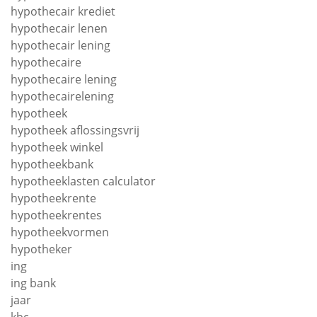
hypothecair krediet
hypothecair lenen
hypothecair lening
hypothecaire
hypothecaire lening
hypothecairelening
hypotheek
hypotheek aflossingsvrij
hypotheek winkel
hypotheekbank
hypotheeklasten calculator
hypotheekrente
hypotheekrentes
hypotheekvormen
hypotheker
ing
ing bank
jaar