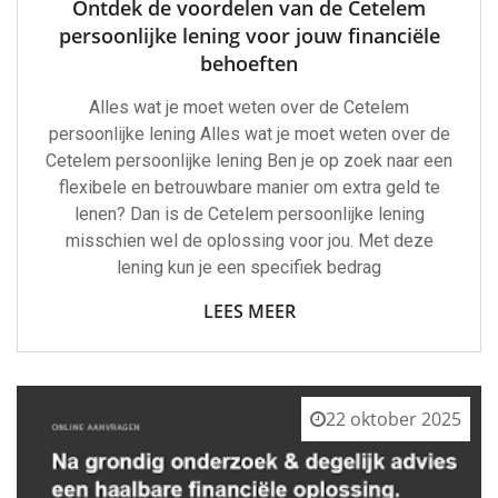
Ontdek de voordelen van de Cetelem
persoonlijke lening voor jouw financiële
behoeften
Alles wat je moet weten over de Cetelem
persoonlijke lening Alles wat je moet weten over de
Cetelem persoonlijke lening Ben je op zoek naar een
flexibele en betrouwbare manier om extra geld te
lenen? Dan is de Cetelem persoonlijke lening
misschien wel de oplossing voor jou. Met deze
lening kun je een specifiek bedrag
LEES MEER
22 oktober 2025