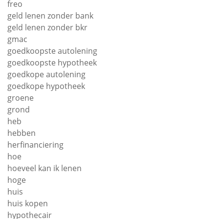
freo
geld lenen zonder bank
geld lenen zonder bkr
gmac
goedkoopste autolening
goedkoopste hypotheek
goedkope autolening
goedkope hypotheek
groene
grond
heb
hebben
herfinanciering
hoe
hoeveel kan ik lenen
hoge
huis
huis kopen
hypothecair