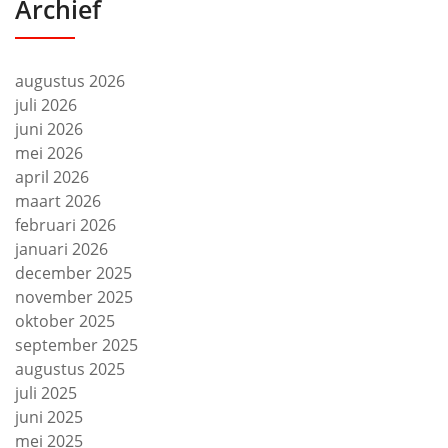
Archief
augustus 2026
juli 2026
juni 2026
mei 2026
april 2026
maart 2026
februari 2026
januari 2026
december 2025
november 2025
oktober 2025
september 2025
augustus 2025
juli 2025
juni 2025
mei 2025