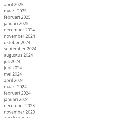
april 2025
maart 2025
februari 2025
januari 2025
december 2024
november 2024
oktober 2024
september 2024
augustus 2024
juli 2024
juni 2024
mei 2024
april 2024
maart 2024
februari 2024
januari 2024
december 2023
november 2023