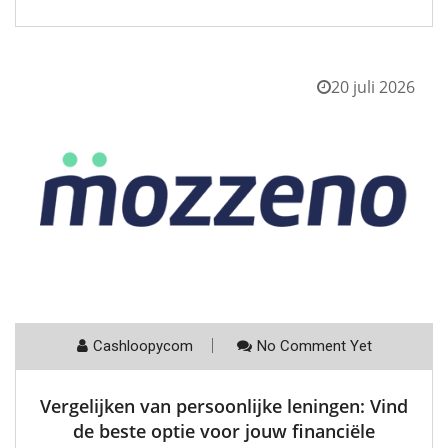
20 juli 2026
Cashloopycom
No Comment Yet
Vergelijken van persoonlijke leningen: Vind
de beste optie voor jouw financiële