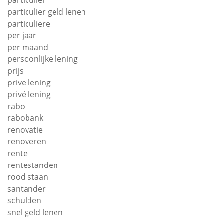
particulier
particulier geld lenen
particuliere
per jaar
per maand
persoonlijke lening
prijs
prive lening
privé lening
rabo
rabobank
renovatie
renoveren
rente
rentestanden
rood staan
santander
schulden
snel geld lenen