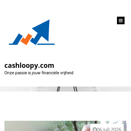
inhoud
gaan
Categorie:
fortis
cashloopy.com
Onze passie is jouw financiële vrijheid
06 juli 2026