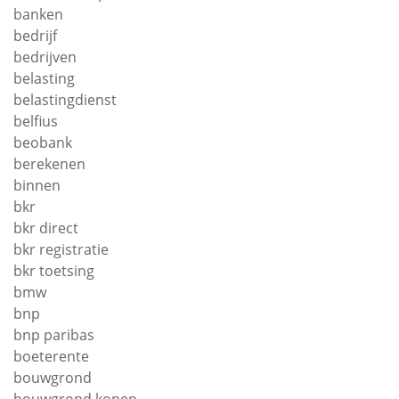
banken
bedrijf
bedrijven
belasting
belastingdienst
belfius
beobank
berekenen
binnen
bkr
bkr direct
bkr registratie
bkr toetsing
bmw
bnp
bnp paribas
boeterente
bouwgrond
bouwgrond kopen