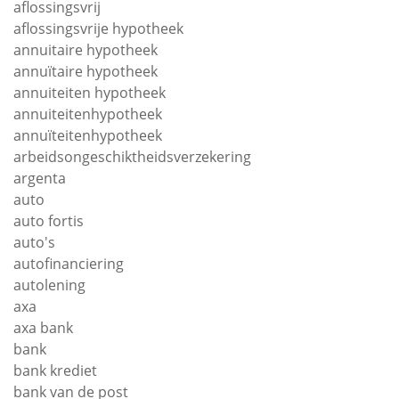
aflossingsvrij
aflossingsvrije hypotheek
annuitaire hypotheek
annuïtaire hypotheek
annuiteiten hypotheek
annuiteitenhypotheek
annuïteitenhypotheek
arbeidsongeschiktheidsverzekering
argenta
auto
auto fortis
auto's
autofinanciering
autolening
axa
axa bank
bank
bank krediet
bank van de post