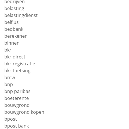
bedrijven
belasting
belastingdienst
belfius
beobank
berekenen
binnen
bkr
bkr direct
bkr registratie
bkr toetsing
bmw
bnp
bnp paribas
boeterente
bouwgrond
bouwgrond kopen
bpost
bpost bank