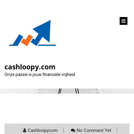
inhoud
gaan
Categorie:
woningfonds
cashloopy.com
Onze passie is jouw financiële vrijheid
Cashloopycom
No Comment Yet