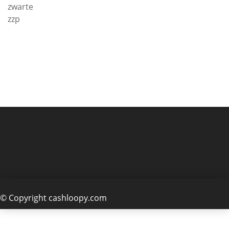
zwarte
zzp
© Copyright cashloopy.com