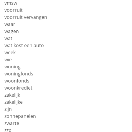
vmsw
voorruit
voorruit vervangen
waar
wagen
wat
wat kost een auto
week
wie
woning
woningfonds
woonfonds
woonkrediet
zakelijk
zakelijke
zijn
zonnepanelen
zwarte
zzp