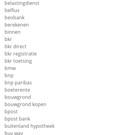
belastingdienst
belfius
beobank
berekenen
binnen
bkr
bkr direct
bkr registratie
bkr toetsing
bmw
bnp
bnp paribas
boeterente
bouwgrond
bouwgrond kopen
bpost
bpost bank
buitenland hypotheek
buy way