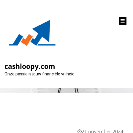
inhoud
gaan
Categorie:
waar
cashloopy.com
Onze passie is jouw financiële vrijheid
21 november 2024