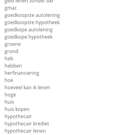
geld lenen zonder bkr
gmac
goedkoopste autolening
goedkoopste hypotheek
goedkope autolening
goedkope hypotheek
groene
grond
heb
hebben
herfinanciering
hoe
hoeveel kan ik lenen
hoge
huis
huis kopen
hypothecair
hypothecair krediet
hypothecair lenen