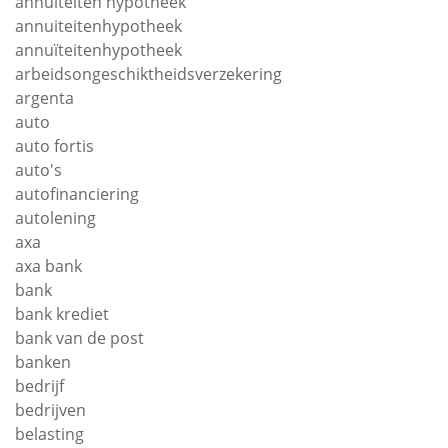
annuiteiten hypotheek
annuiteitenhypotheek
annuïteitenhypotheek
arbeidsongeschiktheidsverzekering
argenta
auto
auto fortis
auto's
autofinanciering
autolening
axa
axa bank
bank
bank krediet
bank van de post
banken
bedrijf
bedrijven
belasting