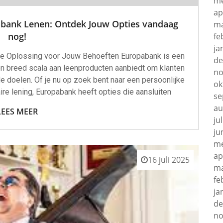
me
ap
opabank Lenen: Ontdek Jouw Opties vandaag
ma
nog!
fe
ja
ële Oplossing voor Jouw Behoeften Europabank is een
de
en breed scala aan leenproducten aanbiedt om klanten
no
ële doelen. Of je nu op zoek bent naar een persoonlijke
ok
ire lening, Europabank heeft opties die aansluiten
se
au
LEES MEER
ju
ju
me
ap
16 juli 2025
ma
fe
ja
de
no