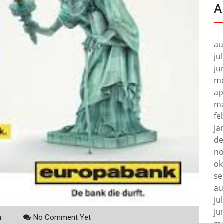
A
au
ju
ju
me
ap
ma
fe
ja
de
no
ok
se
au
ju
ju
m
No Comment Yet