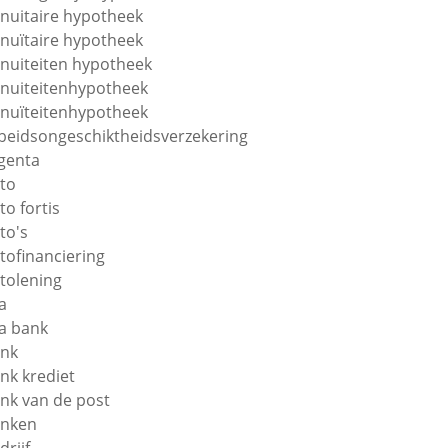
nuitaire hypotheek
nuïtaire hypotheek
nuiteiten hypotheek
nuiteitenhypotheek
nuïteitenhypotheek
beidsongeschiktheidsverzekering
genta
to
to fortis
to's
tofinanciering
tolening
a
a bank
nk
nk krediet
nk van de post
nken