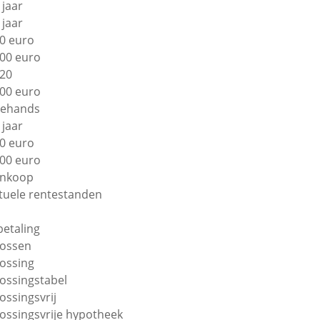
 jaar
 jaar
0 euro
00 euro
20
00 euro
ehands
 jaar
0 euro
00 euro
nkoop
tuele rentestanden
betaling
lossen
lossing
lossingstabel
lossingsvrij
lossingsvrije hypotheek