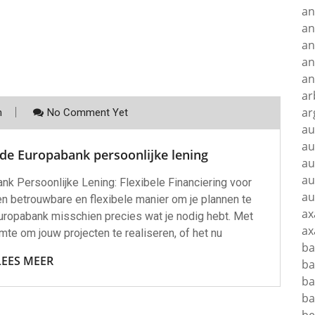
an
an
an
an
an
ar
ar
m
No Comment Yet
au
au
 de Europabank persoonlijke lening
au
au
k Persoonlijke Lening: Flexibele Financiering voor
au
n betrouwbare en flexibele manier om je plannen te
ax
 Europabank misschien precies wat je nodig hebt. Met
ax
uimte om jouw projecten te realiseren, of het nu
ba
LEES MEER
ba
ba
ba