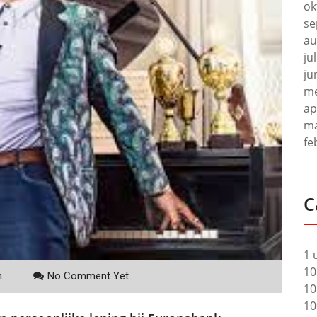
ok
se
au
ju
ju
me
ap
ma
fe
C
1 
10
m
No Comment Yet
10
10