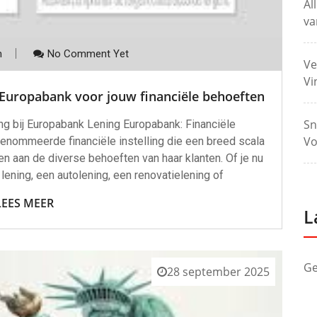
Al
va
m
No Comment Yet
Ve
Vi
 Europabank voor jouw financiële behoeften
Sn
ng bij Europabank Lening Europabank: Financiële
Vo
enommeerde financiële instelling die een breed scala
 aan de diverse behoeften van haar klanten. Of je nu
lening, een autolening, een renovatielening of
LEES MEER
L
Ge
28 september 2025