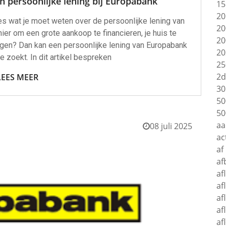
 persoonlijke lening bij Europabank
15
20
les wat je moet weten over de persoonlijke lening van
20
er om een grote aankoop te financieren, je huis te
20
gen? Dan kan een persoonlijke lening van Europabank
20
je zoekt. In dit artikel bespreken
25
2d
LEES MEER
30
50
50
aa
08 juli 2025
ac
af
af
af
af
af
af
af