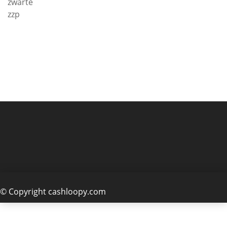
zwarte
zzp
© Copyright cashloopy.com