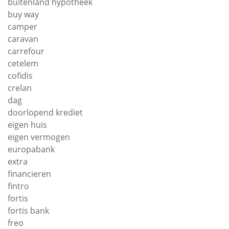
buitenland hypotheek
buy way
camper
caravan
carrefour
cetelem
cofidis
crelan
dag
doorlopend krediet
eigen huis
eigen vermogen
europabank
extra
financieren
fintro
fortis
fortis bank
freo