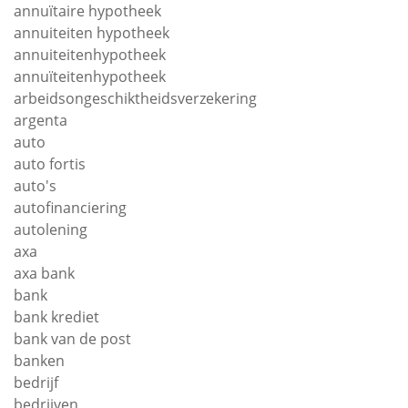
annuïtaire hypotheek
annuiteiten hypotheek
annuiteitenhypotheek
annuïteitenhypotheek
arbeidsongeschiktheidsverzekering
argenta
auto
auto fortis
auto's
autofinanciering
autolening
axa
axa bank
bank
bank krediet
bank van de post
banken
bedrijf
bedrijven