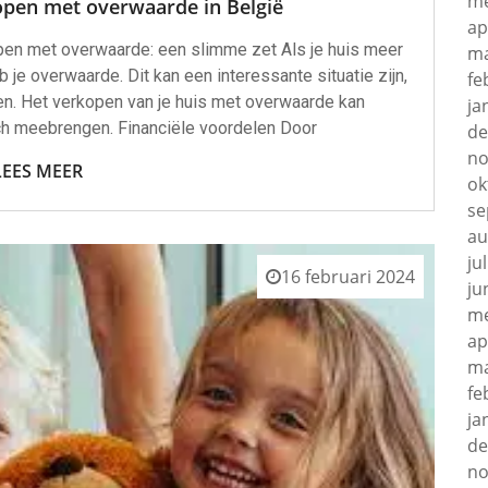
me
open met overwaarde in België
ap
en met overwaarde: een slimme zet Als je huis meer
ma
 je overwaarde. Dit kan een interessante situatie zijn,
fe
en. Het verkopen van je huis met overwaarde kan
ja
ch meebrengen. Financiële voordelen Door
de
no
LEES MEER
ok
se
au
ju
16 februari 2024
ju
me
ap
ma
fe
ja
de
no