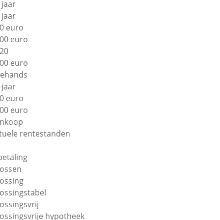
 jaar
 jaar
0 euro
00 euro
20
00 euro
ehands
 jaar
0 euro
00 euro
nkoop
tuele rentestanden
betaling
lossen
lossing
lossingstabel
lossingsvrij
lossingsvrije hypotheek