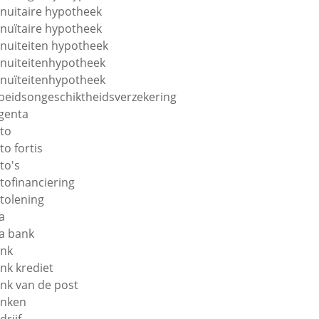
nuitaire hypotheek
nuïtaire hypotheek
nuiteiten hypotheek
nuiteitenhypotheek
nuïteitenhypotheek
beidsongeschiktheidsverzekering
genta
to
to fortis
to's
tofinanciering
tolening
a
a bank
nk
nk krediet
nk van de post
nken