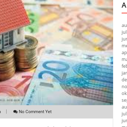
A
au
ju
ju
me
ap
ma
fe
ja
de
no
ok
se
au
m
No Comment Yet
ju
ju