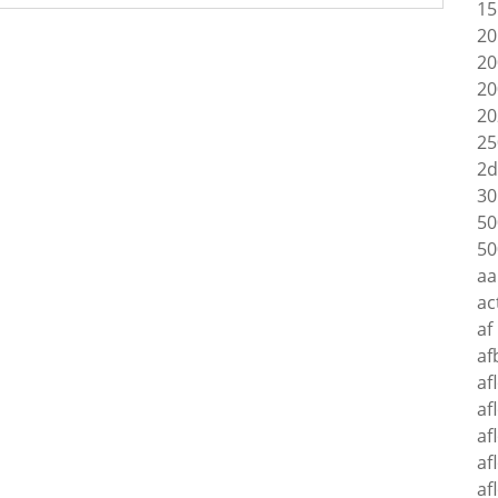
15
20
20
20
20
25
2d
30
50
50
aa
ac
af
af
af
af
af
af
af