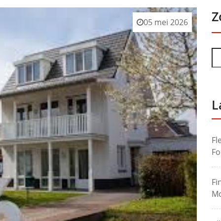
Z
05 mei 2026
L
Fl
Fo
Fi
Mo