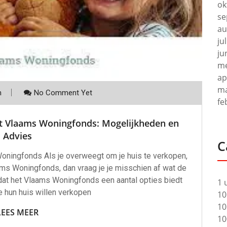
ok
se
au
ju
ju
me
ap
ma
m
No Comment Yet
fe
et Vlaams Woningfonds: Mogelijkheden en
Advies
C
oningfonds Als je overweegt om je huis te verkopen,
ams Woningfonds, dan vraag je je misschien af wat de
dat het Vlaams Woningfonds een aantal opties biedt
1 
 hun huis willen verkopen
10
10
LEES MEER
10