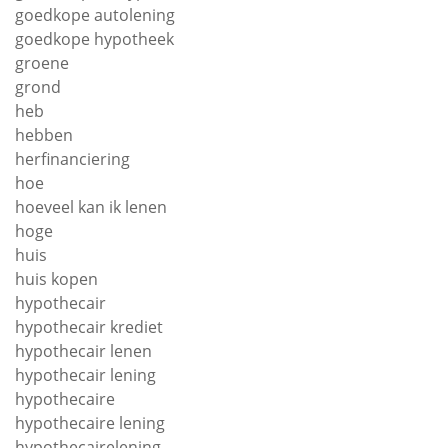
goedkope autolening
goedkope hypotheek
groene
grond
heb
hebben
herfinanciering
hoe
hoeveel kan ik lenen
hoge
huis
huis kopen
hypothecair
hypothecair krediet
hypothecair lenen
hypothecair lening
hypothecaire
hypothecaire lening
hypothecairelening