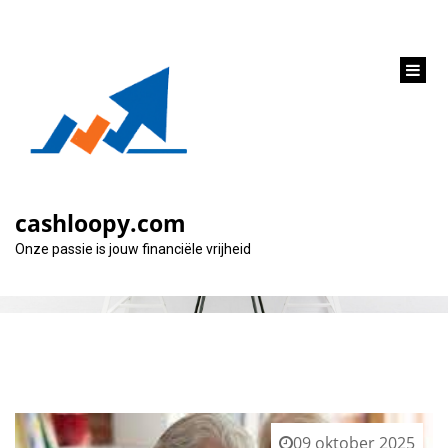
inhoud
gaan
Categorie:
crelan
cashloopy.com
Onze passie is jouw financiële vrijheid
09 oktober 2025