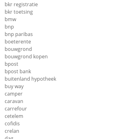
bkr registratie
bkr toetsing
bmw
bnp
bnp paribas
boeterente
bouwgrond
bouwgrond kopen
bpost
bpost bank
buitenland hypotheek
buy way
camper
caravan
carrefour
cetelem
cofidis
crelan
dag