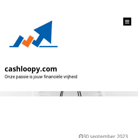
inhoud
gaan
Maand:
september 2023
cashloopy.com
Onze passie is jouw financiële vrijheid
30 september 2023