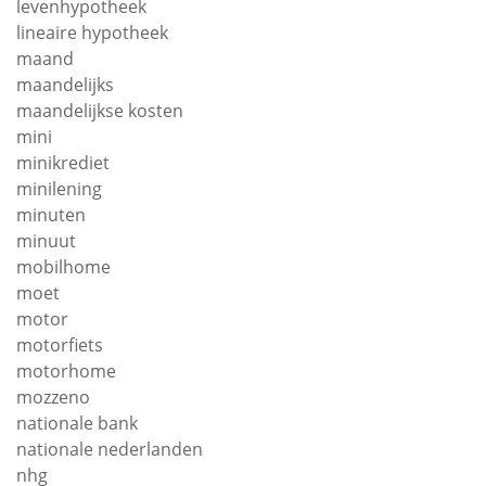
levenhypotheek
lineaire hypotheek
maand
maandelijks
maandelijkse kosten
mini
minikrediet
minilening
minuten
minuut
mobilhome
moet
motor
motorfiets
motorhome
mozzeno
nationale bank
nationale nederlanden
nhg