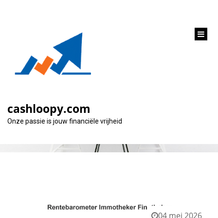
inhoud
gaan
Categorie:
vaste rente
cashloopy.com
Onze passie is jouw financiële vrijheid
04 mei 2026