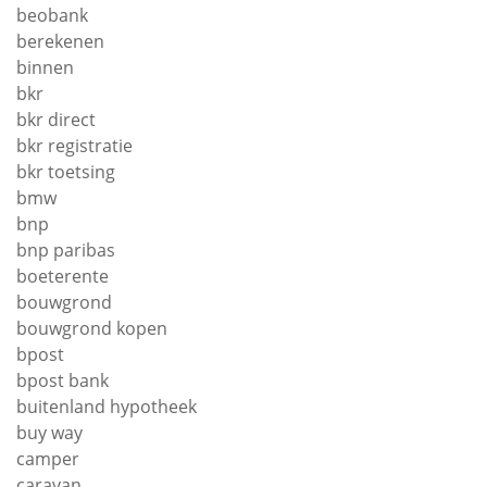
beobank
berekenen
binnen
bkr
bkr direct
bkr registratie
bkr toetsing
bmw
bnp
bnp paribas
boeterente
bouwgrond
bouwgrond kopen
bpost
bpost bank
buitenland hypotheek
buy way
camper
caravan