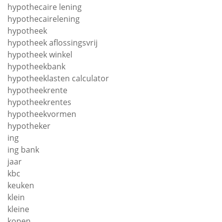
hypothecaire lening
hypothecairelening
hypotheek
hypotheek aflossingsvrij
hypotheek winkel
hypotheekbank
hypotheeklasten calculator
hypotheekrente
hypotheekrentes
hypotheekvormen
hypotheker
ing
ing bank
jaar
kbc
keuken
klein
kleine
kopen