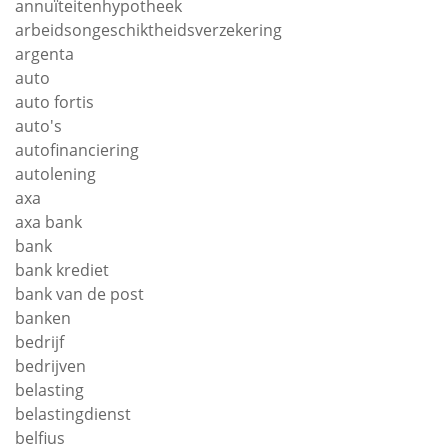
annuïteitenhypotheek
arbeidsongeschiktheidsverzekering
argenta
auto
auto fortis
auto's
autofinanciering
autolening
axa
axa bank
bank
bank krediet
bank van de post
banken
bedrijf
bedrijven
belasting
belastingdienst
belfius