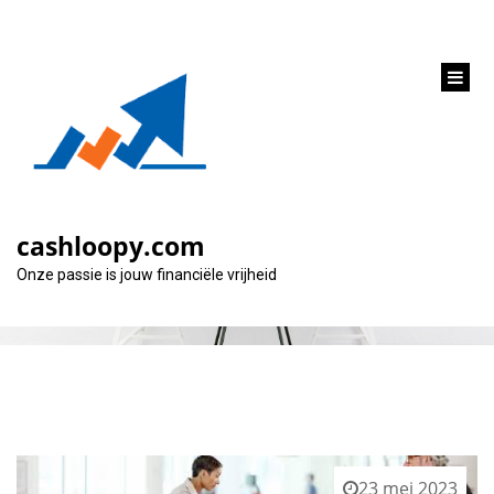
inhoud
gaan
Categorie:
herfinanciering
cashloopy.com
Onze passie is jouw financiële vrijheid
23 mei 2023