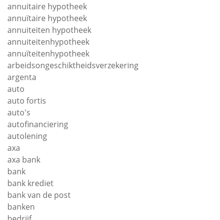
annuitaire hypotheek
annuïtaire hypotheek
annuiteiten hypotheek
annuiteitenhypotheek
annuïteitenhypotheek
arbeidsongeschiktheidsverzekering
argenta
auto
auto fortis
auto's
autofinanciering
autolening
axa
axa bank
bank
bank krediet
bank van de post
banken
bedrijf