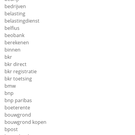
bedrijven
belasting
belastingdienst
belfius
beobank
berekenen
binnen
bkr
bkr direct
bkr registratie
bkr toetsing
bmw
bnp
bnp paribas
boeterente
bouwgrond
bouwgrond kopen
bpost