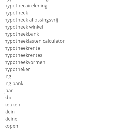
hypothecairelening
hypotheek
hypotheek aflossingsvrij
hypotheek winkel
hypotheekbank
hypotheeklasten calculator
hypotheekrente
hypotheekrentes
hypotheekvormen
hypotheker
ing
ing bank
jaar
kbc
keuken
klein
kleine
kopen