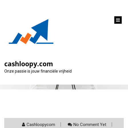
inhoud
gaan
Categorie:
geld lenen zonder bkr
cashloopy.com
Onze passie is jouw financiële vrijheid
Cashloopycom
No Comment Yet