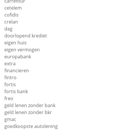
carrefour
cetelem
cofidis
crelan
dag
doorlopend krediet
eigen huis
eigen vermogen
europabank
extra
financieren
fintro
fortis
fortis bank
freo
geld lenen zonder bank
geld lenen zonder bkr
gmac
goedkoopste autolening