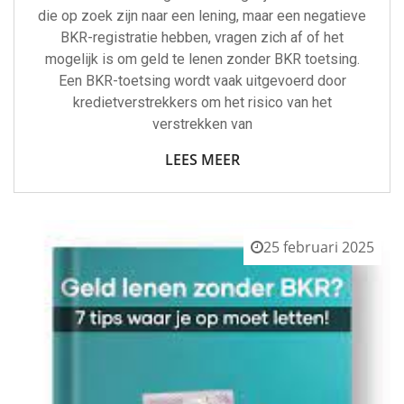
die op zoek zijn naar een lening, maar een negatieve
BKR-registratie hebben, vragen zich af of het
mogelijk is om geld te lenen zonder BKR toetsing.
Een BKR-toetsing wordt vaak uitgevoerd door
kredietverstrekkers om het risico van het
verstrekken van
LEES MEER
25 februari 2025