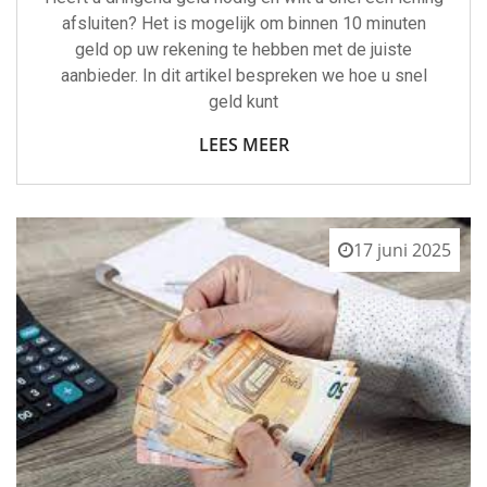
afsluiten? Het is mogelijk om binnen 10 minuten
geld op uw rekening te hebben met de juiste
aanbieder. In dit artikel bespreken we hoe u snel
geld kunt
LEES MEER
17 juni 2025