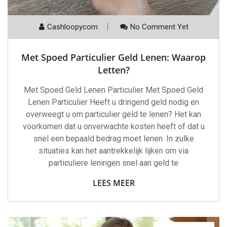
Cashloopycom
No Comment Yet
Met Spoed Particulier Geld Lenen: Waarop
Letten?
Met Spoed Geld Lenen Particulier Met Spoed Geld
Lenen Particulier Heeft u dringend geld nodig en
overweegt u om particulier geld te lenen? Het kan
voorkomen dat u onverwachte kosten heeft of dat u
snel een bepaald bedrag moet lenen. In zulke
situaties kan het aantrekkelijk lijken om via
particuliere leningen snel aan geld te
LEES MEER