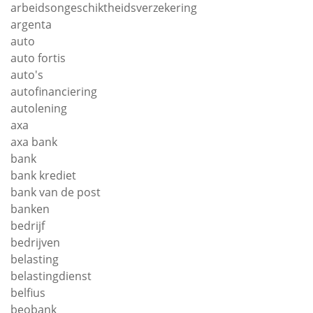
arbeidsongeschiktheidsverzekering
argenta
auto
auto fortis
auto's
autofinanciering
autolening
axa
axa bank
bank
bank krediet
bank van de post
banken
bedrijf
bedrijven
belasting
belastingdienst
belfius
beobank