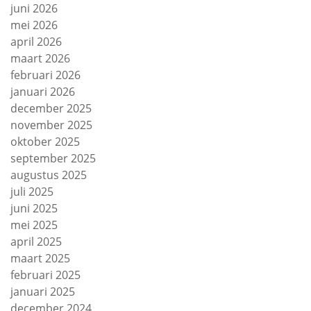
juni 2026
mei 2026
april 2026
maart 2026
februari 2026
januari 2026
december 2025
november 2025
oktober 2025
september 2025
augustus 2025
juli 2025
juni 2025
mei 2025
april 2025
maart 2025
februari 2025
januari 2025
december 2024