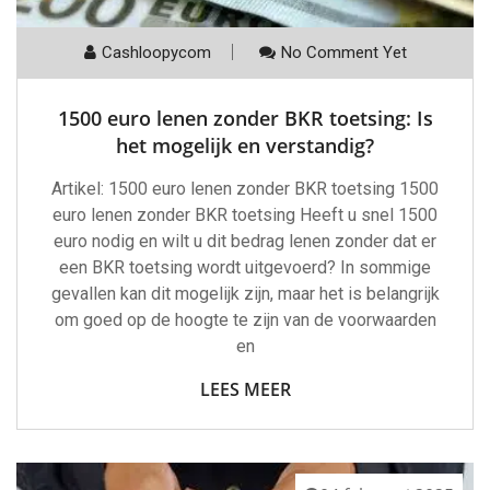
Cashloopycom
No Comment Yet
1500 euro lenen zonder BKR toetsing: Is
het mogelijk en verstandig?
Artikel: 1500 euro lenen zonder BKR toetsing 1500
euro lenen zonder BKR toetsing Heeft u snel 1500
euro nodig en wilt u dit bedrag lenen zonder dat er
een BKR toetsing wordt uitgevoerd? In sommige
gevallen kan dit mogelijk zijn, maar het is belangrijk
om goed op de hoogte te zijn van de voorwaarden
en
LEES MEER