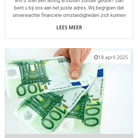
wilt u snel een lening afsluiten zonder gedoe? Dan
bent u bij ons aan het juiste adres. Wij begrijpen dat
onverwachte financiële omstandigheden zich kunnen
LEES MEER
18 april 2025