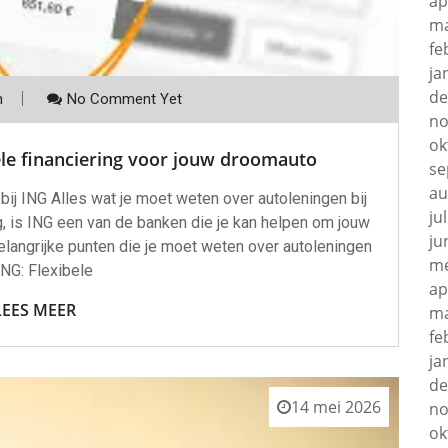
ap
ma
fe
ja
de
m
No Comment Yet
no
ok
ele financiering voor jouw droomauto
se
au
bij ING Alles wat je moet weten over autoleningen bij
ju
g, is ING een van de banken die je kan helpen om jouw
ju
belangrijke punten die je moet weten over autoleningen
me
 ING: Flexibele
ap
LEES MEER
ma
fe
ja
de
14 mei 2026
no
ok