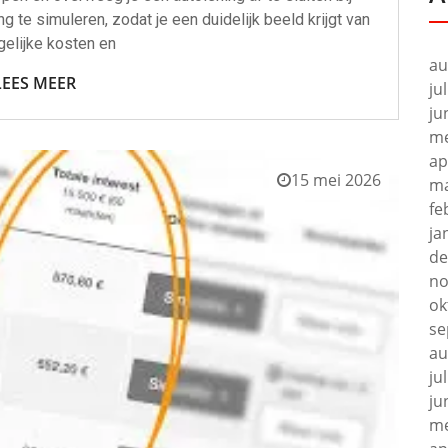
g te simuleren, zodat je een duidelijk beeld krijgt van
elijke kosten en
au
LEES MEER
ju
ju
me
ap
15 mei 2026
ma
fe
ja
de
no
ok
se
au
ju
ju
me