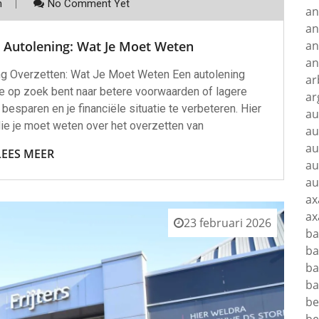
m
No Comment Yet
an
an
an
 Autolening: Wat Je Moet Weten
an
ing Overzetten: Wat Je Moet Weten Een autolening
ar
je op zoek bent naar betere voorwaarden of lagere
ar
 besparen en je financiële situatie te verbeteren. Hier
au
die je moet weten over het overzetten van
au
au
LEES MEER
au
au
ax
ax
23 februari 2026
ba
ba
ba
ba
be