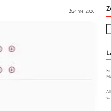
Z
24 mei 2026
L
Fi
Mo
Al
va