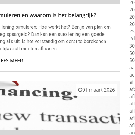
20
20
muleren en waarom is het belangrijk?
20
20
 lening simuleren: Hoe werkt het? Ben je van plan om
25
oeg spaargeld? Dan kan een auto lening een goede
2d
ing afsluit, is het verstandig om eerst te berekenen
30
lijks zult moeten aflossen.
50
50
LEES MEER
aa
ac
af
af
01 maart 2026
af
af
af
af
af
an