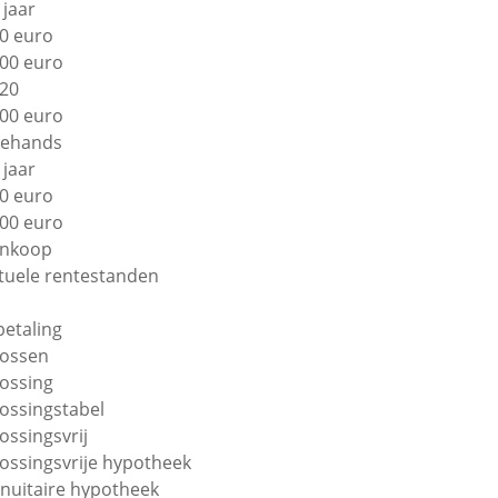
 jaar
0 euro
00 euro
20
00 euro
ehands
 jaar
0 euro
00 euro
nkoop
tuele rentestanden
betaling
lossen
lossing
lossingstabel
lossingsvrij
lossingsvrije hypotheek
nuitaire hypotheek