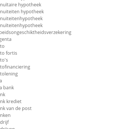
nuïtaire hypotheek
nuiteiten hypotheek
nuiteitenhypotheek
nuïteitenhypotheek
beidsongeschiktheidsverzekering
genta
to
to fortis
to's
tofinanciering
tolening
a
a bank
nk
nk krediet
nk van de post
nken
drijf