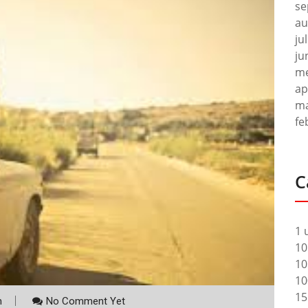
se
au
ju
ju
me
ap
ma
fe
C
1 
10
10
10
15
m
No Comment Yet