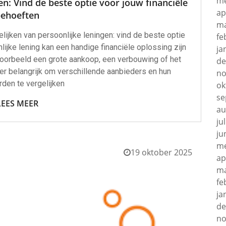
me
en: Vind de beste optie voor jouw financiële
ap
ehoeften
ma
lijken van persoonlijke leningen: vind de beste optie
fe
ijke lening kan een handige financiële oplossing zijn
ja
jvoorbeeld een grote aankoop, een verbouwing of het
de
er belangrijk om verschillende aanbieders en hun
no
den te vergelijken
ok
se
LEES MEER
au
ju
ju
me
19 oktober 2025
ap
ma
fe
ja
de
no