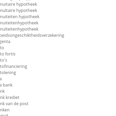
nuitaire hypotheek
nuïtaire hypotheek
nuiteiten hypotheek
nuiteitenhypotheek
nuïteitenhypotheek
beidsongeschiktheidsverzekering
genta
to
to fortis
to's
tofinanciering
tolening
a
a bank
nk
nk krediet
nk van de post
nken