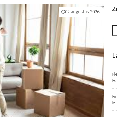
Z
02 augustus 2026
L
Fl
Fo
Fi
Mo