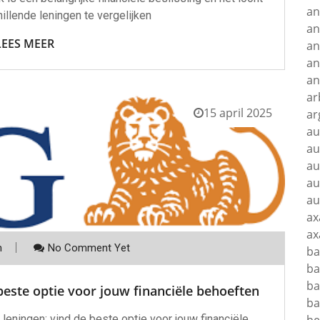
an
llende leningen te vergelijken
an
LEES MEER
an
an
an
ar
15 april 2025
ar
au
au
au
au
au
ax
ax
m
No Comment Yet
ba
ba
ba
beste optie voor jouw financiële behoeften
ba
 leningen: vind de beste optie voor jouw financiële