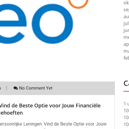
ok
se
au
ju
ju
me
ap
ma
fe
C
m
No Comment Yet
1 
 Vind de Beste Optie voor Jouw Financiële
10
ehoeften
10
10
Persoonlijke Leningen: Vind de Beste Optie voor Jouw