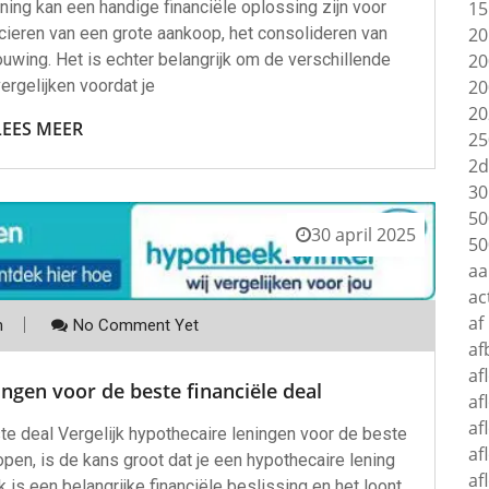
15
ning kan een handige financiële oplossing zijn voor
20
ncieren van een grote aankoop, het consolideren van
20
uwing. Het is echter belangrijk om de verschillende
20
vergelijken voordat je
20
LEES MEER
25
2d
30
50
30 april 2025
50
aa
ac
af
m
No Comment Yet
af
af
ingen voor de beste financiële deal
af
af
te deal Vergelijk hypothecaire leningen voor de beste
af
open, is de kans groot dat je een hypothecaire lening
af
 is een belangrijke financiële beslissing en het loont