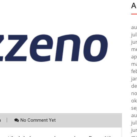
A
au
ju
ju
me
ap
ma
fe
ja
de
no
ok
se
au
m
No Comment Yet
ju
ju