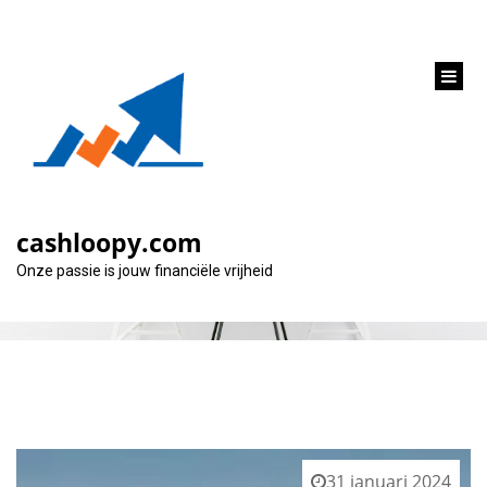
inhoud
gaan
Maand:
januari 2024
cashloopy.com
Onze passie is jouw financiële vrijheid
31 januari 2024