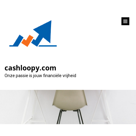
inhoud
gaan
Geld lenen voor een
Hypotheek: Alles wat
cashloopy.com
je moet weten
Onze passie is jouw financiële vrijheid