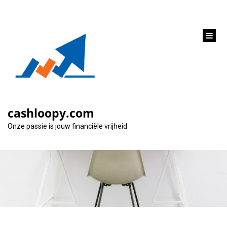
inhoud
gaan
Geld besparen? Begin
met leningen
cashloopy.com
vergelijken!
Onze passie is jouw financiële vrijheid