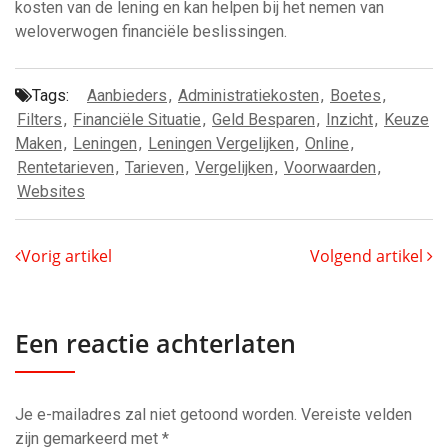
kosten van de lening en kan helpen bij het nemen van
weloverwogen financiële beslissingen.
Tags:
Aanbieders
,
Administratiekosten
,
Boetes
,
Filters
,
Financiële Situatie
,
Geld Besparen
,
Inzicht
,
Keuze
Maken
,
Leningen
,
Leningen Vergelijken
,
Online
,
Rentetarieven
,
Tarieven
,
Vergelijken
,
Voorwaarden
,
Websites
Vorig artikel
Volgend artikel
Een reactie achterlaten
Je e-mailadres zal niet getoond worden.
Vereiste velden
zijn gemarkeerd met
*