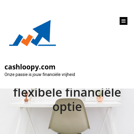
inhoud
gaan
Alles wat je moet
weten over
cashloopy.com
doorlopend krediet:
Onze passie is jouw financiële vrijheid
flexibele financiële
optie