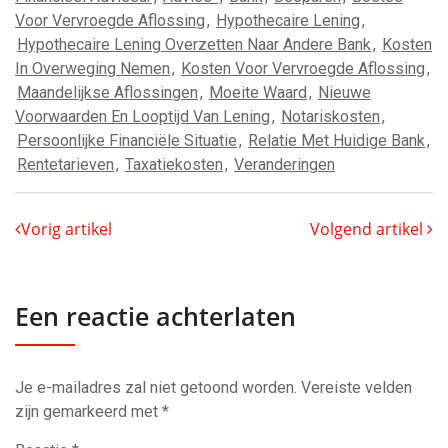
Voor Vervroegde Aflossing
,
Hypothecaire Lening
,
Hypothecaire Lening Overzetten Naar Andere Bank
,
Kosten
In Overweging Nemen
,
Kosten Voor Vervroegde Aflossing
,
Maandelijkse Aflossingen
,
Moeite Waard
,
Nieuwe
Voorwaarden En Looptijd Van Lening
,
Notariskosten
,
Persoonlijke Financiële Situatie
,
Relatie Met Huidige Bank
,
Rentetarieven
,
Taxatiekosten
,
Veranderingen
Vorig artikel
Volgend artikel
Een reactie achterlaten
Je e-mailadres zal niet getoond worden.
Vereiste velden
zijn gemarkeerd met
*