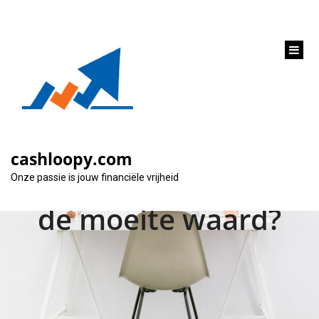
inhoud
gaan
Hypothecaire lening
overzetten naar
cashloopy.com
andere bank: Is het
Onze passie is jouw financiële vrijheid
de moeite waard?