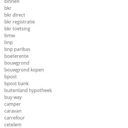
binnen
bkr
bkr direct
bkr registratie
bkr toetsing
bmw
bnp
bnp paribas
boeterente
bouwgrond
bouwgrond kopen
bpost
bpost bank
buitenland hypotheek
buy way
camper
caravan
carrefour
cetelem