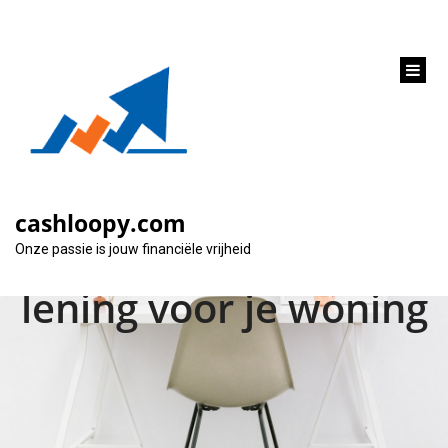
inhoud
gaan
Financiering voor je
woning: Alles wat je
cashloopy.com
moet weten over een
Onze passie is jouw financiële vrijheid
lening voor je woning