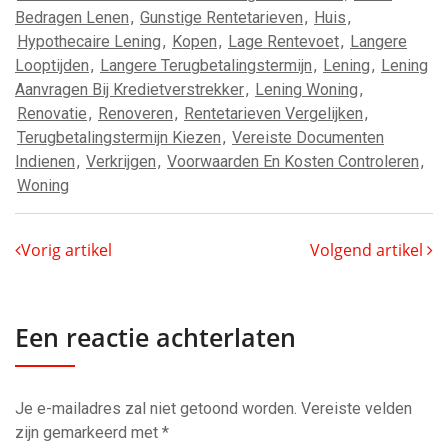
Bedragen Lenen
,
Gunstige Rentetarieven
,
Huis
,
Hypothecaire Lening
,
Kopen
,
Lage Rentevoet
,
Langere
Looptijden
,
Langere Terugbetalingstermijn
,
Lening
,
Lening
Aanvragen Bij Kredietverstrekker
,
Lening Woning
,
Renovatie
,
Renoveren
,
Rentetarieven Vergelijken
,
Terugbetalingstermijn Kiezen
,
Vereiste Documenten
Indienen
,
Verkrijgen
,
Voorwaarden En Kosten Controleren
,
Woning
Vorig artikel
Volgend artikel
Een reactie achterlaten
Je e-mailadres zal niet getoond worden.
Vereiste velden
zijn gemarkeerd met
*