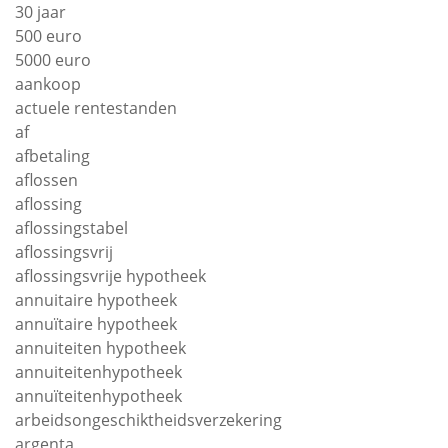
30 jaar
500 euro
5000 euro
aankoop
actuele rentestanden
af
afbetaling
aflossen
aflossing
aflossingstabel
aflossingsvrij
aflossingsvrije hypotheek
annuitaire hypotheek
annuïtaire hypotheek
annuiteiten hypotheek
annuiteitenhypotheek
annuïteitenhypotheek
arbeidsongeschiktheidsverzekering
argenta