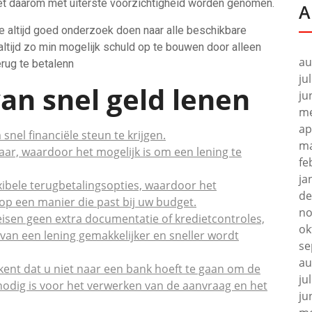
t daarom met uiterste voorzichtigheid worden genomen.
A
je altijd goed onderzoek doen naar alle beschikbare
 altijd zo min mogelijk schuld op te bouwen door alleen
au
erug te betalenn
ju
an snel geld lenen
ju
me
ap
snel financiële steun te krijgen.
ma
baar, waardoor het mogelijk is om een lening te
fe
ja
xibele terugbetalingsopties, waardoor het
de
 op een manier die past bij uw budget.
no
isen geen extra documentatie of kredietcontroles,
ok
an een lening gemakkelijker en sneller wordt
se
au
ekent dat u niet naar een bank hoeft te gaan om de
ju
d nodig is voor het verwerken van de aanvraag en het
ju