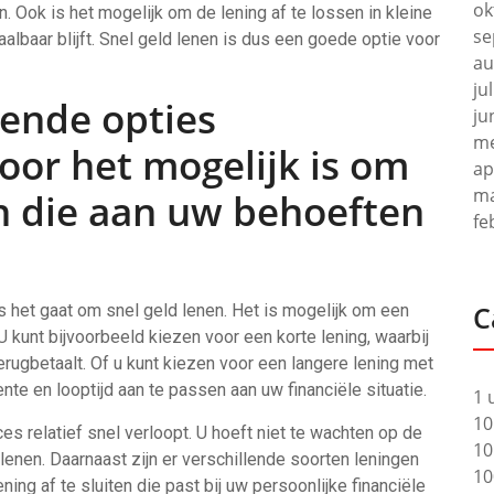
ok
. Ook is het mogelijk om de lening af te lossen in kleine
se
lbaar blijft. Snel geld lenen is dus een goede optie voor
au
ju
llende opties
ju
me
oor het mogelijk is om
ap
ma
en die aan uw behoeften
fe
C
ls het gaat om snel geld lenen. Het is mogelijk om een
U kunt bijvoorbeeld kiezen voor een korte lening, waarbij
rugbetaalt. Of u kunt kiezen voor een langere lening met
rente en looptijd aan te passen aan uw financiële situatie.
1 
10
es relatief snel verloopt. U hoeft niet te wachten op de
10
lenen. Daarnaast zijn er verschillende soorten leningen
10
ing af te sluiten die past bij uw persoonlijke financiële