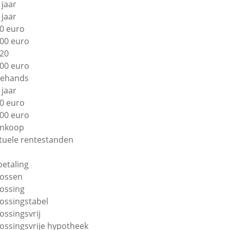
 jaar
 jaar
0 euro
00 euro
20
00 euro
ehands
 jaar
0 euro
00 euro
nkoop
tuele rentestanden
betaling
lossen
lossing
lossingstabel
lossingsvrij
lossingsvrije hypotheek