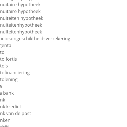
nuitaire hypotheek
nuïtaire hypotheek
nuiteiten hypotheek
nuiteitenhypotheek
nuïteitenhypotheek
beidsongeschiktheidsverzekering
genta
to
to fortis
to's
tofinanciering
tolening
a
a bank
nk
nk krediet
nk van de post
nken