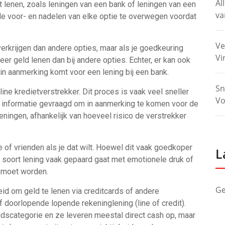
Al
t lenen, zoals leningen van een bank of leningen van een
va
 de voor- en nadelen van elke optie te overwegen voordat
Ve
verkrijgen dan andere opties, maar als je goedkeuring
Vi
meer geld lenen dan bij andere opties. Echter, er kan ook
in aanmerking komt voor een lening bij een bank.
Sn
ine kredietverstrekker. Dit proces is vaak veel sneller
Vo
er informatie gevraagd om in aanmerking te komen voor de
leningen, afhankelijk van hoeveel risico de verstrekker
e of vrienden als je dat wilt. Hoewel dit vaak goedkoper
L
t soort lening vaak gepaard gaat met emotionele druk of
d moet worden.
Ge
eid om geld te lenen via creditcards of andere
doorlopende lopende rekeninglening (line of credit).
ijdscategorie en ze leveren meestal direct cash op, maar