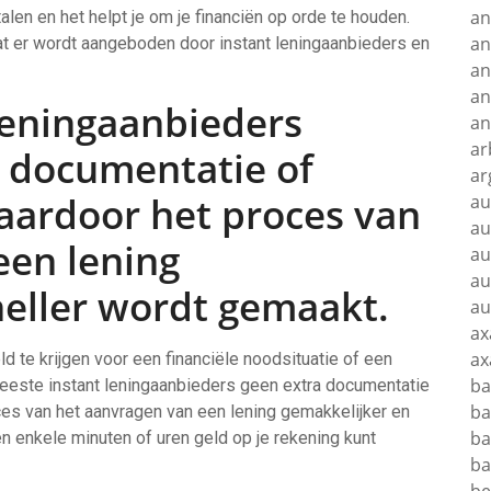
an
alen en het helpt je om je financiën op orde te houden.
an
 wat er wordt aangeboden door instant leningaanbieders en
an
an
leningaanbieders
an
ar
a documentatie of
ar
waardoor het proces van
au
au
een lening
au
au
neller wordt gemaakt.
au
ax
ax
 te krijgen voor een financiële noodsituatie of een
ba
meeste instant leningaanbieders geen extra documentatie
ba
ces van het aanvragen van een lening gemakkelijker en
ba
en enkele minuten of uren geld op je rekening kunt
ba