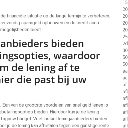
15
20
20
e financiële situatie op de lange termijn te verbeteren.
20
 eenvoudig spaargeld opbouwen en de credit score
20
 mogelijkheden biedt.
25
aanbieders bieden
2d
30
lingsopties, waardoor
50
m de lening af te
50
aa
er die past bij uw
ac
af
af
af
af
. Een van de grootste voordelen van snel geld lenen is
af
ugbetalingsopties bieden. Hierdoor kun je de lening
af
 bij jouw budget. Veel instant leningaanbieders bieden
af
or je de lening kan afbetalen tegen een gunstige rente.