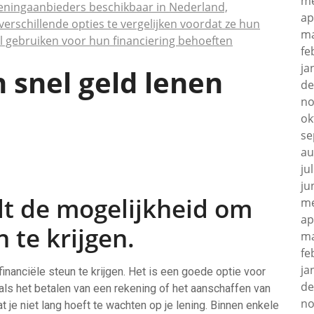
me
e leningaanbieders beschikbaar in Nederland,
ap
erschillende opties te vergelijken voordat ze hun
ma
l gebruiken voor hun financiering behoeften
fe
ja
 snel geld lenen
de
no
ok
se
au
ju
ju
dt de mogelijkheid om
me
ap
n te krijgen.
ma
fe
ja
inanciële steun te krijgen. Het is een goede optie voor
de
ls het betalen van een rekening of het aanschaffen van
no
t je niet lang hoeft te wachten op je lening. Binnen enkele