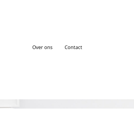
Over ons
Contact
len op een rij