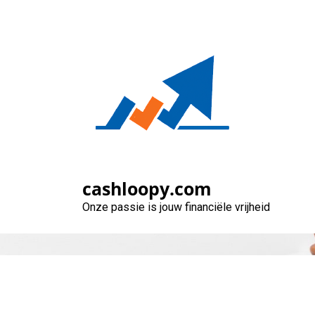
Naar
de
inhoud
gaan
Snel geld len
cashloopy.com
Onze passie is jouw financiële vrijheid