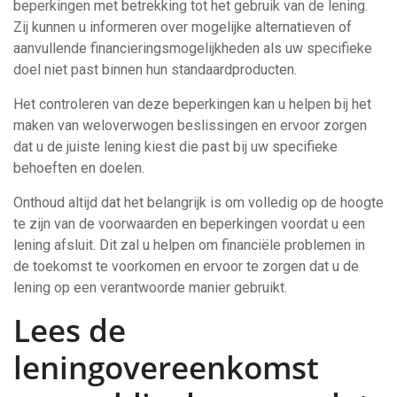
beperkingen met betrekking tot het gebruik van de lening.
Zij kunnen u informeren over mogelijke alternatieven of
aanvullende financieringsmogelijkheden als uw specifieke
doel niet past binnen hun standaardproducten.
Het controleren van deze beperkingen kan u helpen bij het
maken van weloverwogen beslissingen en ervoor zorgen
dat u de juiste lening kiest die past bij uw specifieke
behoeften en doelen.
Onthoud altijd dat het belangrijk is om volledig op de hoogte
te zijn van de voorwaarden en beperkingen voordat u een
lening afsluit. Dit zal u helpen om financiële problemen in
de toekomst te voorkomen en ervoor te zorgen dat u de
lening op een verantwoorde manier gebruikt.
Lees de
leningovereenkomst