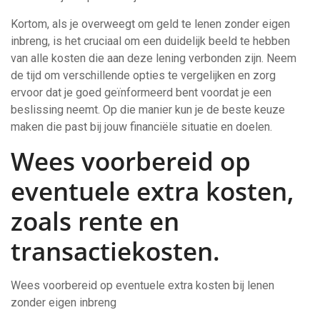
Kortom, als je overweegt om geld te lenen zonder eigen
inbreng, is het cruciaal om een duidelijk beeld te hebben
van alle kosten die aan deze lening verbonden zijn. Neem
de tijd om verschillende opties te vergelijken en zorg
ervoor dat je goed geïnformeerd bent voordat je een
beslissing neemt. Op die manier kun je de beste keuze
maken die past bij jouw financiële situatie en doelen.
Wees voorbereid op
eventuele extra kosten,
zoals rente en
transactiekosten.
Wees voorbereid op eventuele extra kosten bij lenen
zonder eigen inbreng