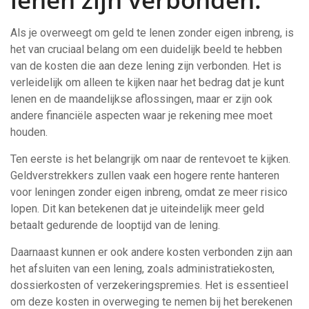
Als je overweegt om geld te lenen zonder eigen inbreng, is
het van cruciaal belang om een duidelijk beeld te hebben
van de kosten die aan deze lening zijn verbonden. Het is
verleidelijk om alleen te kijken naar het bedrag dat je kunt
lenen en de maandelijkse aflossingen, maar er zijn ook
andere financiële aspecten waar je rekening mee moet
houden.
Ten eerste is het belangrijk om naar de rentevoet te kijken.
Geldverstrekkers zullen vaak een hogere rente hanteren
voor leningen zonder eigen inbreng, omdat ze meer risico
lopen. Dit kan betekenen dat je uiteindelijk meer geld
betaalt gedurende de looptijd van de lening.
Daarnaast kunnen er ook andere kosten verbonden zijn aan
het afsluiten van een lening, zoals administratiekosten,
dossierkosten of verzekeringspremies. Het is essentieel
om deze kosten in overweging te nemen bij het berekenen