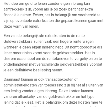
Het idee om geld te lenen zonder eigen inbreng kan
aantrekkelijk zijn, vooral als je op zoek bent naar extra
financiële ruimte. Echter, het is belangrijk om voorbereid te
zijn op eventuele extra kosten die gepaard kunnen gaan met
deze vorm van lenen.
Een van de belangrijkste extra kosten is de rente.
Geldverstrekkers zullen vaak een hogere rente vragen
wanneer je geen eigen inbreng hebt. Dit komt doordat je als
lener meer risico vormt voor de geldverstrekker. Het is
daarom essentieel om de rentetarieven te vergelijken en te
onderhandelen met verschillende geldverstrekkers voordat
je een definitieve beslissing neemt.
Daarnaast kunnen er ook transactiekosten of
administratiekosten van toepassing zijn bij het afsluiten van
een lening zonder eigen inbreng. Deze kosten kunnen
variëren afhankelijk van de geldverstrekker en het type
lening dat je kiest. Het is belangrijk om deze kosten mee te