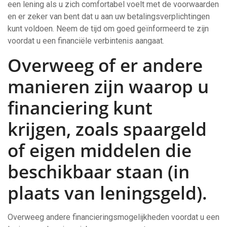
een lening als u zich comfortabel voelt met de voorwaarden
en er zeker van bent dat u aan uw betalingsverplichtingen
kunt voldoen. Neem de tijd om goed geïnformeerd te zijn
voordat u een financiële verbintenis aangaat.
Overweeg of er andere
manieren zijn waarop u
financiering kunt
krijgen, zoals spaargeld
of eigen middelen die
beschikbaar staan ​​(in
plaats van leningsgeld).
Overweeg andere financieringsmogelijkheden voordat u een