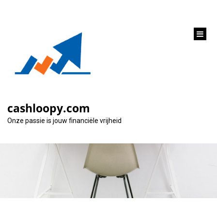
inhoud
gaan
Geld lenen zonder
eigen inbreng: Is het
cashloopy.com
mogelijk?
Onze passie is jouw financiële vrijheid