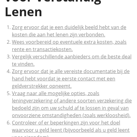
Lenen
Zorg ervoor dat je een duidelijk beeld hebt van de
kosten die aan het lenen zijn verbonden.
Wees voorbereid op eventuele extra kosten, zoals
rente en transactiekosten.
Vergelijk verschillende aanbieders om de beste deal
te vinden.
Zorg ervoor dat je alle vereiste documentatie bij de
hand hebt voordat je eerste contact met een
geldverstrekker opneemt.
Vraag naar alle mogelijke opties, zoals
leningverzekering of andere soorten verzekering die
bedoeld zijn om uw schuld af te lossen in geval van
onvoorziene omstandigheden (zoals werkloosheid).
Controleer of er beperkingen zijn voor het doel
waarvoor u geld leent (bijvoorbeeld als u geld leent