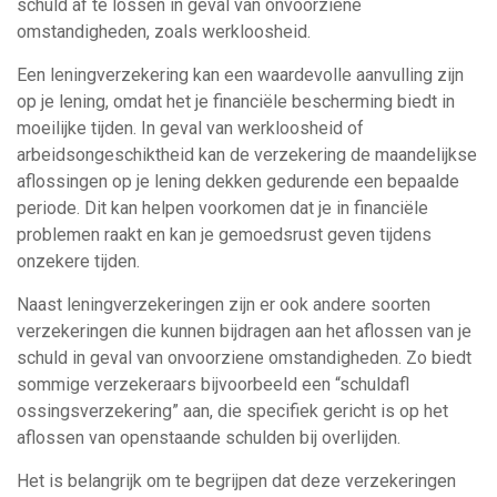
schuld af te lossen in geval van onvoorziene
omstandigheden, zoals werkloosheid.
Een leningverzekering kan een waardevolle aanvulling zijn
op je lening, omdat het je financiële bescherming biedt in
moeilijke tijden. In geval van werkloosheid of
arbeidsongeschiktheid kan de verzekering de maandelijkse
aflossingen op je lening dekken gedurende een bepaalde
periode. Dit kan helpen voorkomen dat je in financiële
problemen raakt en kan je gemoedsrust geven tijdens
onzekere tijden.
Naast leningverzekeringen zijn er ook andere soorten
verzekeringen die kunnen bijdragen aan het aflossen van je
schuld in geval van onvoorziene omstandigheden. Zo biedt
sommige verzekeraars bijvoorbeeld een “schuldafl
ossingsverzekering” aan, die specifiek gericht is op het
aflossen van openstaande schulden bij overlijden.
Het is belangrijk om te begrijpen dat deze verzekeringen