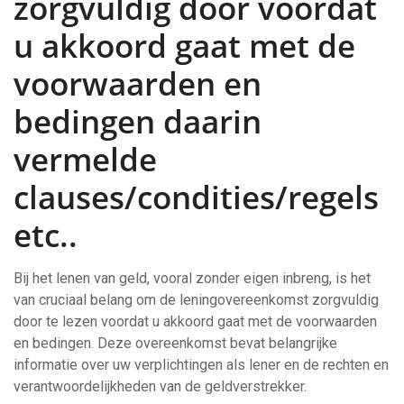
zorgvuldig door voordat
u akkoord gaat met de
voorwaarden en
bedingen daarin
vermelde
clauses/condities/regels
etc..
Bij het lenen van geld, vooral zonder eigen inbreng, is het
van cruciaal belang om de leningovereenkomst zorgvuldig
door te lezen voordat u akkoord gaat met de voorwaarden
en bedingen. Deze overeenkomst bevat belangrijke
informatie over uw verplichtingen als lener en de rechten en
verantwoordelijkheden van de geldverstrekker.