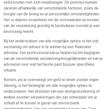
extra kosten met zich meebrengen. De premies kunnen
variëren afhankelijk van verschillende factoren, zoals de
hoogte van de lening en je persoonlijke omstandigheden.
Het is daarom essentieel om de voorwaarden en kosten
van de verzekering grondig te bestuderen voordat je een
beslissing neemt.
Bij het onderzoeken van alle mogelijke opties is het ook
verstandig om advies in te winnen bij een financieel
adviseur. Een professional kan je helpen bij het begrijpen
van de verschillende verzekeringsmogelijkheden en kan je
adviseren over wat het beste past bij jouw specifieke
situatie.
Kortom, als je overweegt om geld te lenen zonder eigen
inbreng, is het belangrijk om alle mogelijke opties te
onderzoeken. Het afsluiten van een leningverzekering of
andere soorten verzekeringen die zijn ontworpen om je
schuld af te lossen in geval van onvoorziene
omstandigheden, kan een verstandige keuze zijn. Zorg