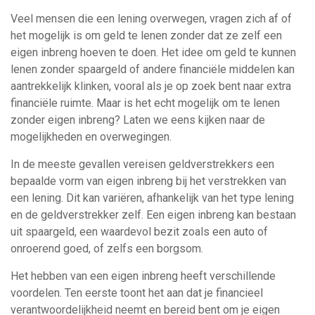
Veel mensen die een lening overwegen, vragen zich af of
het mogelijk is om geld te lenen zonder dat ze zelf een
eigen inbreng hoeven te doen. Het idee om geld te kunnen
lenen zonder spaargeld of andere financiële middelen kan
aantrekkelijk klinken, vooral als je op zoek bent naar extra
financiële ruimte. Maar is het echt mogelijk om te lenen
zonder eigen inbreng? Laten we eens kijken naar de
mogelijkheden en overwegingen.
In de meeste gevallen vereisen geldverstrekkers een
bepaalde vorm van eigen inbreng bij het verstrekken van
een lening. Dit kan variëren, afhankelijk van het type lening
en de geldverstrekker zelf. Een eigen inbreng kan bestaan
uit spaargeld, een waardevol bezit zoals een auto of
onroerend goed, of zelfs een borgsom.
Het hebben van een eigen inbreng heeft verschillende
voordelen. Ten eerste toont het aan dat je financieel
verantwoordelijkheid neemt en bereid bent om je eigen