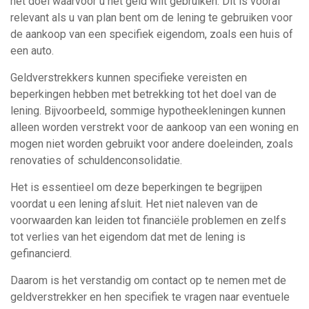
het doel waarvoor u het geld wilt gebruiken. Dit is vooral
relevant als u van plan bent om de lening te gebruiken voor
de aankoop van een specifiek eigendom, zoals een huis of
een auto.
Geldverstrekkers kunnen specifieke vereisten en
beperkingen hebben met betrekking tot het doel van de
lening. Bijvoorbeeld, sommige hypotheekleningen kunnen
alleen worden verstrekt voor de aankoop van een woning en
mogen niet worden gebruikt voor andere doeleinden, zoals
renovaties of schuldenconsolidatie.
Het is essentieel om deze beperkingen te begrijpen
voordat u een lening afsluit. Het niet naleven van de
voorwaarden kan leiden tot financiële problemen en zelfs
tot verlies van het eigendom dat met de lening is
gefinancierd.
Daarom is het verstandig om contact op te nemen met de
geldverstrekker en hen specifiek te vragen naar eventuele