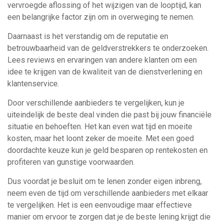
vervroegde aflossing of het wijzigen van de looptijd, kan
een belangrijke factor zijn om in overweging te nemen.
Daarnaast is het verstandig om de reputatie en
betrouwbaarheid van de geldverstrekkers te onderzoeken.
Lees reviews en ervaringen van andere klanten om een
idee te krijgen van de kwaliteit van de dienstverlening en
klantenservice.
Door verschillende aanbieders te vergelijken, kun je
uiteindelijk de beste deal vinden die past bij jouw financiële
situatie en behoeften. Het kan even wat tijd en moeite
kosten, maar het loont zeker de moeite. Met een goed
doordachte keuze kun je geld besparen op rentekosten en
profiteren van gunstige voorwaarden.
Dus voordat je besluit om te lenen zonder eigen inbreng,
neem even de tijd om verschillende aanbieders met elkaar
te vergelijken. Het is een eenvoudige maar effectieve
manier om ervoor te zorgen dat je de beste lening krijgt die