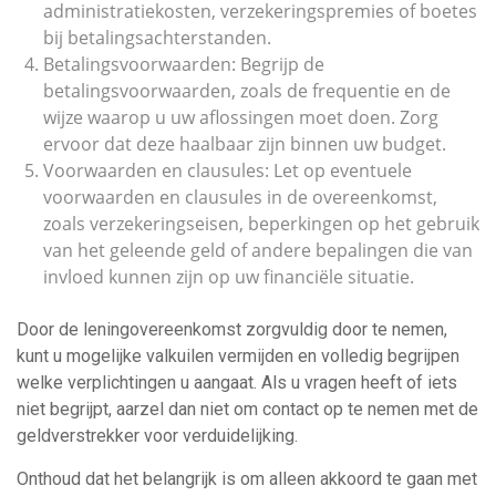
administratiekosten, verzekeringspremies of boetes
bij betalingsachterstanden.
Betalingsvoorwaarden: Begrijp de
betalingsvoorwaarden, zoals de frequentie en de
wijze waarop u uw aflossingen moet doen. Zorg
ervoor dat deze haalbaar zijn binnen uw budget.
Voorwaarden en clausules: Let op eventuele
voorwaarden en clausules in de overeenkomst,
zoals verzekeringseisen, beperkingen op het gebruik
van het geleende geld of andere bepalingen die van
invloed kunnen zijn op uw financiële situatie.
Door de leningovereenkomst zorgvuldig door te nemen,
kunt u mogelijke valkuilen vermijden en volledig begrijpen
welke verplichtingen u aangaat. Als u vragen heeft of iets
niet begrijpt, aarzel dan niet om contact op te nemen met de
geldverstrekker voor verduidelijking.
Onthoud dat het belangrijk is om alleen akkoord te gaan met