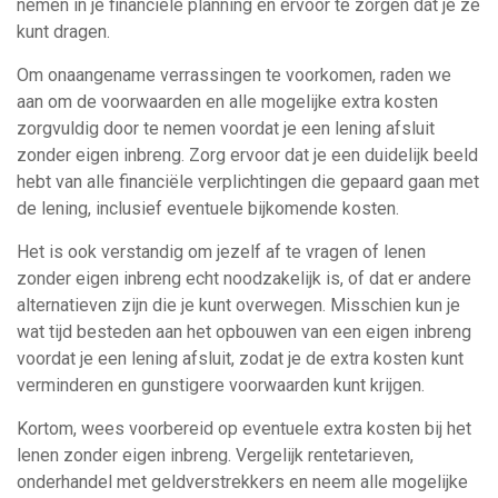
nemen in je financiële planning en ervoor te zorgen dat je ze
kunt dragen.
Om onaangename verrassingen te voorkomen, raden we
aan om de voorwaarden en alle mogelijke extra kosten
zorgvuldig door te nemen voordat je een lening afsluit
zonder eigen inbreng. Zorg ervoor dat je een duidelijk beeld
hebt van alle financiële verplichtingen die gepaard gaan met
de lening, inclusief eventuele bijkomende kosten.
Het is ook verstandig om jezelf af te vragen of lenen
zonder eigen inbreng echt noodzakelijk is, of dat er andere
alternatieven zijn die je kunt overwegen. Misschien kun je
wat tijd besteden aan het opbouwen van een eigen inbreng
voordat je een lening afsluit, zodat je de extra kosten kunt
verminderen en gunstigere voorwaarden kunt krijgen.
Kortom, wees voorbereid op eventuele extra kosten bij het
lenen zonder eigen inbreng. Vergelijk rentetarieven,
onderhandel met geldverstrekkers en neem alle mogelijke