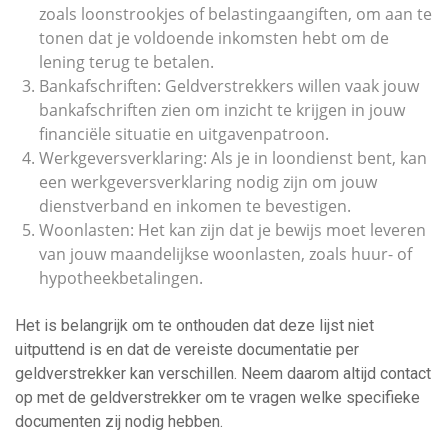
zoals loonstrookjes of belastingaangiften, om aan te
tonen dat je voldoende inkomsten hebt om de
lening terug te betalen.
Bankafschriften: Geldverstrekkers willen vaak jouw
bankafschriften zien om inzicht te krijgen in jouw
financiële situatie en uitgavenpatroon.
Werkgeversverklaring: Als je in loondienst bent, kan
een werkgeversverklaring nodig zijn om jouw
dienstverband en inkomen te bevestigen.
Woonlasten: Het kan zijn dat je bewijs moet leveren
van jouw maandelijkse woonlasten, zoals huur- of
hypotheekbetalingen.
Het is belangrijk om te onthouden dat deze lijst niet
uitputtend is en dat de vereiste documentatie per
geldverstrekker kan verschillen. Neem daarom altijd contact
op met de geldverstrekker om te vragen welke specifieke
documenten zij nodig hebben.