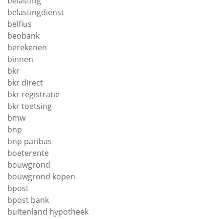
belasting
belastingdienst
belfius
beobank
berekenen
binnen
bkr
bkr direct
bkr registratie
bkr toetsing
bmw
bnp
bnp paribas
boeterente
bouwgrond
bouwgrond kopen
bpost
bpost bank
buitenland hypotheek