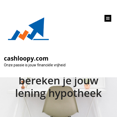
inhoud
gaan
Ontdek jouw
maximale
cashloopy.com
hypotheekbedrag: zo
Onze passie is jouw financiële vrijheid
bereken je jouw
lening hypotheek