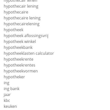
hypothecair lenen
hypothecair lening
hypothecaire
hypothecaire lening
hypothecairelening
hypotheek
hypotheek aflossingsvrij
hypotheek winkel
hypotheekbank
hypotheeklasten calculator
hypotheekrente
hypotheekrentes
hypotheekvormen
hypotheker
ing
ing bank
jaar
kbc
keuken