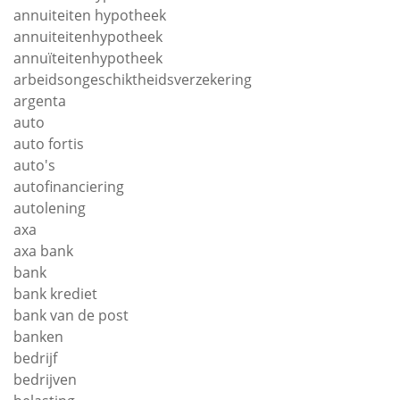
annuiteiten hypotheek
annuiteitenhypotheek
annuïteitenhypotheek
arbeidsongeschiktheidsverzekering
argenta
auto
auto fortis
auto's
autofinanciering
autolening
axa
axa bank
bank
bank krediet
bank van de post
banken
bedrijf
bedrijven