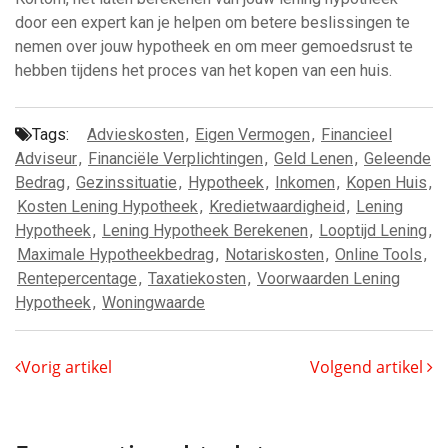
door een expert kan je helpen om betere beslissingen te
nemen over jouw hypotheek en om meer gemoedsrust te
hebben tijdens het proces van het kopen van een huis.
Tags:
Advieskosten
,
Eigen Vermogen
,
Financieel
Adviseur
,
Financiële Verplichtingen
,
Geld Lenen
,
Geleende
Bedrag
,
Gezinssituatie
,
Hypotheek
,
Inkomen
,
Kopen Huis
,
Kosten Lening Hypotheek
,
Kredietwaardigheid
,
Lening
Hypotheek
,
Lening Hypotheek Berekenen
,
Looptijd Lening
,
Maximale Hypotheekbedrag
,
Notariskosten
,
Online Tools
,
Rentepercentage
,
Taxatiekosten
,
Voorwaarden Lening
Hypotheek
,
Woningwaarde
Vorig artikel
Volgend artikel