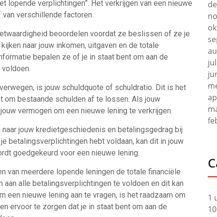
et lopende verplichtingen”. Het verkrijgen van een nieuwe
de
af van verschillende factoren.
no
ok
ietwaardigheid beoordelen voordat ze beslissen of ze je
se
 kijken naar jouw inkomen, uitgaven en de totale
au
informatie bepalen ze of je in staat bent om aan de
ju
 voldoen.
ju
me
verwegen, is jouw schuldquote of schuldratio. Dit is het
ap
t om bestaande schulden af te lossen. Als jouw
ma
 jouw vermogen om een nieuwe lening te verkrijgen.
fe
n naar jouw kredietgeschiedenis en betalingsgedrag bij
 je betalingsverplichtingen hebt voldaan, kan dit in jouw
ordt goedgekeurd voor een nieuwe lening.
C
en van meerdere lopende leningen de totale financiële
 aan alle betalingsverplichtingen te voldoen en dit kan
t om een nieuwe lening aan te vragen, is het raadzaam om
1 
 en ervoor te zorgen dat je in staat bent om aan de
10