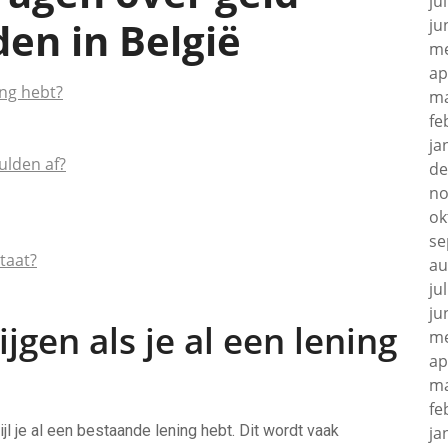
ju
en in België
ju
me
ap
ing hebt?
ma
fe
ja
ulden af?
de
no
ok
se
staat?
au
ju
ju
ijgen als je al een lening
me
ap
ma
fe
ijl je al een bestaande lening hebt. Dit wordt vaak
ja