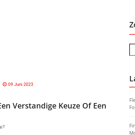
Z
L
09 Juni 2023
Fl
Een Verstandige Keuze Of Een
Fo
Fi
ze?
Mo