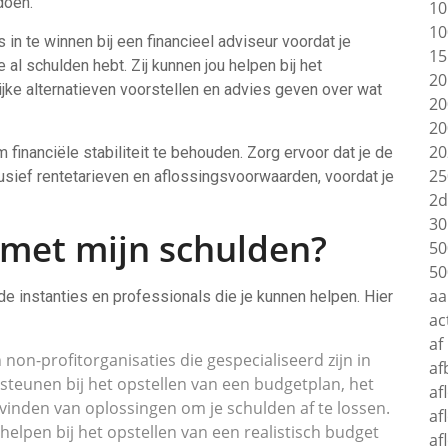
doen.
10
10
 in te winnen bij een financieel adviseur voordat je
15
e al schulden hebt. Zij kunnen jou helpen bij het
20
ijke alternatieven voorstellen en advies geven over wat
20
20
20
financiële stabiliteit te behouden. Zorg ervoor dat je de
25
usief rentetarieven en aflossingsvoorwaarden, voordat je
2d
30
 met mijn schulden?
50
50
aa
nde instanties en professionals die je kunnen helpen. Hier
ac
af
 non-profitorganisaties die gespecialiseerd zijn in
af
steunen bij het opstellen van een budgetplan, het
af
inden van oplossingen om je schulden af te lossen.
af
elpen bij het opstellen van een realistisch budget
af