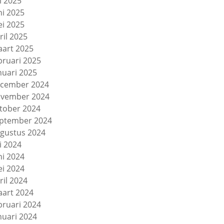
li 2025
ni 2025
i 2025
ril 2025
art 2025
bruari 2025
nuari 2025
cember 2024
vember 2024
tober 2024
ptember 2024
gustus 2024
li 2024
ni 2024
i 2024
ril 2024
art 2024
bruari 2024
nuari 2024