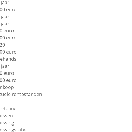
 jaar
00 euro
 jaar
 jaar
0 euro
00 euro
20
00 euro
ehands
 jaar
0 euro
00 euro
nkoop
tuele rentestanden
betaling
lossen
lossing
lossingstabel