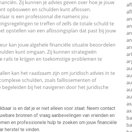
inanciën. Zij kunnen je advies geven over hoe je jouw
af
unt opbouwen en schulden kunt aflossen.
af
aar is een professional die namens jou
an
gsregelingen te treffen of zelfs de totale schuld te
an
et opstellen van een aflossingsplan dat past bij jouw
an
an
seur kan jouw algehele financiële situatie beoordelen
an
hulden kunt omgaan. Zij kunnen strategieën
ar
e rails te krijgen en toekomstige problemen te
ar
au
allen kan het raadzaam zijn om juridisch advies in te
au
complexe schulden, zoals faillissementen of
au
e begeleiden bij het navigeren door het juridische
au
au
ax
kbaar is en dat je er niet alleen voor staat. Neem contact
ax
rouwbare bronnen of vraag aanbevelingen van vrienden en
ba
rnemen en professionele hulp te zoeken om jouw financiële
ba
ar herstel te vinden.