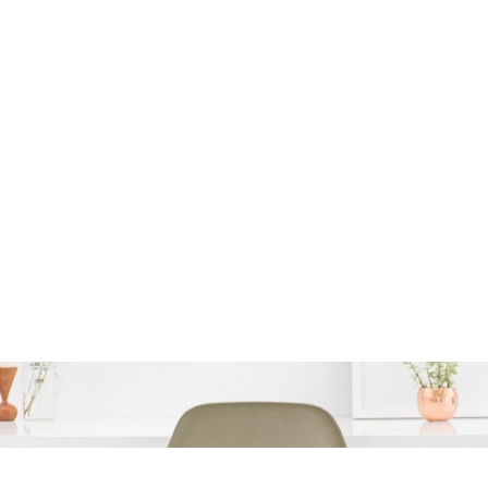
schulden: Een verstand
risico?