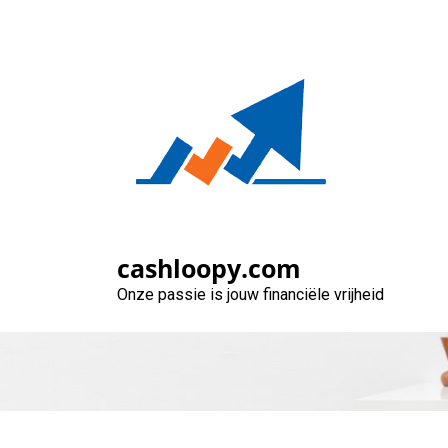
Naar
de
inhoud
gaan
Geld lenen met 
cashloopy.com
Onze passie is jouw financiële vrijheid