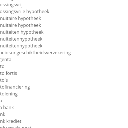
lossingsvrij
lossingsvrije hypotheek
nuitaire hypotheek
nuïtaire hypotheek
nuiteiten hypotheek
nuiteitenhypotheek
nuïteitenhypotheek
beidsongeschiktheidsverzekering
genta
to
to fortis
to's
tofinanciering
tolening
a
a bank
nk
nk krediet