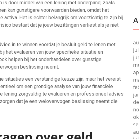
n is door middel van een lening met onderpand, zoals
nen kan gunstigere voorwaarden bieden, omdat het
ctiva. Het is echter belangrijk om voorzichtig te zijn bij
A
ico bestaat dat je jouw bezittingen verliest als je niet
au
ies in te winnen voordat je besluit geld te lenen met
ju
bij het evalueren van jouw specifieke situatie en
ju
 ook helpen bij het onderhandelen over gunstige
me
verwogen beslissing neemt.
ap
 situaties een verstandige keuze zijn, maar het vereist
ma
entieel om een grondige analyse van jouw financiële
fe
e lening zorgvuldig te evalueren en professioneel advies
ja
or zorgen dat je een weloverwogen beslissing neemt die
de
no
ok
se
ragen over geld
au