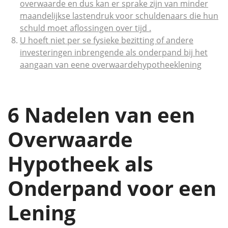
overwaarde en dus kan er sprake zijn van minder
maandelijkse lastendruk voor schuldenaars die hun
schuld moet aflossingen over tijd .
U hoeft niet per se fysieke bezitting of andere
investeringen inbrengende als onderpand bij het
aangaan van eene overwaardehypotheeklening
6 Nadelen van een
Overwaarde
Hypotheek als
Onderpand voor een
Lening