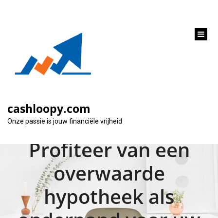
inhoud
gaan
Maximaliseer uw
financiële
cashloopy.com
mogelijkheden:
Onze passie is jouw financiële vrijheid
Profiteer van een
overwaarde
hypotheek als