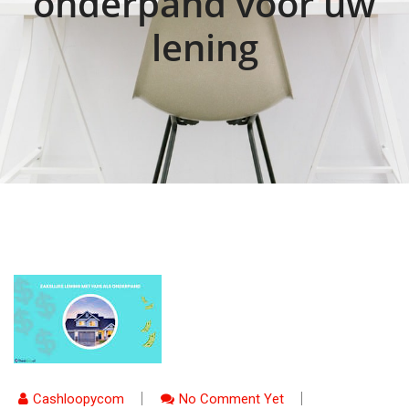
onderpand voor uw
lening
Cashloopycom
No Comment Yet