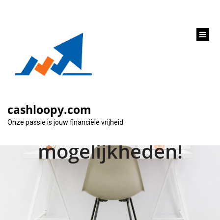
inhoud
gaan
Wat kun je lenen voor
een hypotheek?
cashloopy.com
Ontdek jouw
Onze passie is jouw financiële vrijheid
mogelijkheden!