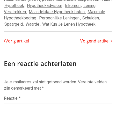
Hypotheek
,
Hypotheekadviseur
,
Inkomen
,
Lening
Verstrekken
,
Maandelijkse Hypotheeklasten
,
Maximale
Hypotheekbedrag
,
Persoonlijke Leningen
,
Schulden
,
Spaargeld
,
Waarde
,
Wat Kun Je Lenen Hypotheek
Vorig artikel
Volgend artikel
Een reactie achterlaten
Je e-mailadres zal niet getoond worden.
Vereiste velden
zijn gemarkeerd met
*
Reactie
*