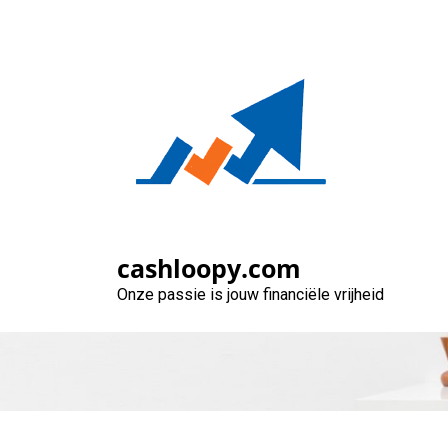
Naar
de
inhoud
gaan
Ontdek: Wat voor
cashloopy.com
Onze passie is jouw financiële vrijheid