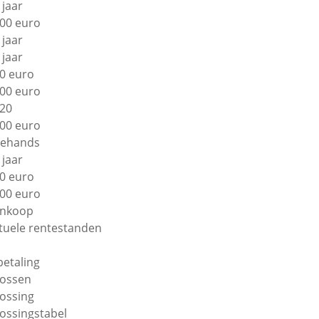
 jaar
00 euro
 jaar
 jaar
0 euro
00 euro
20
00 euro
ehands
 jaar
0 euro
00 euro
nkoop
tuele rentestanden
betaling
lossen
lossing
lossingstabel