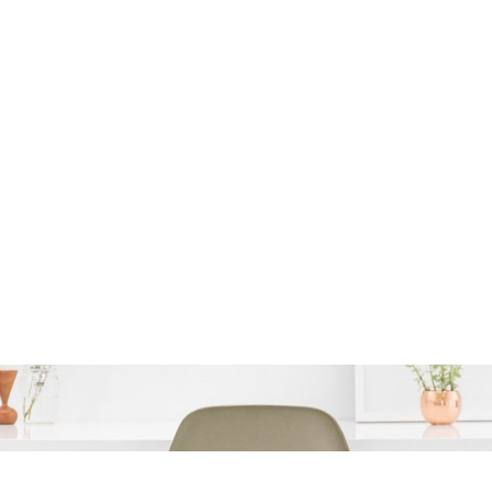
 huis kan ik kopen? Tip
juiste keuze te maken