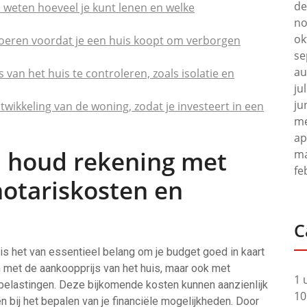
de
weten hoeveel je kunt lenen en welke
no
ok
voeren voordat je een huis koopt om verborgen
se
au
van het huis te controleren, zoals isolatie en
ju
ju
kkeling van de woning, zodat je investeert in een
me
ap
n houd rekening met
ma
fe
notariskosten en
C
 is het van essentieel belang om je budget goed in kaart
n met de aankoopprijs van het huis, maar ook met
1 
 belastingen. Deze bijkomende kosten kunnen aanzienlijk
10
 bij het bepalen van je financiële mogelijkheden. Door