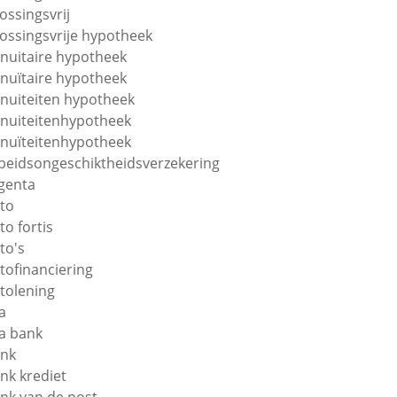
lossingsvrij
lossingsvrije hypotheek
nuitaire hypotheek
nuïtaire hypotheek
nuiteiten hypotheek
nuiteitenhypotheek
nuïteitenhypotheek
beidsongeschiktheidsverzekering
genta
to
to fortis
to's
tofinanciering
tolening
a
a bank
nk
nk krediet