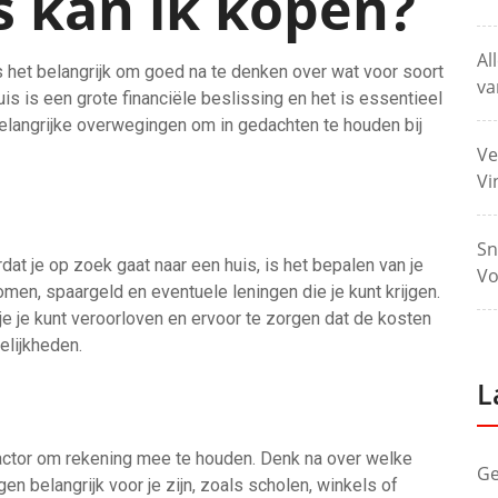
s kan ik kopen?
Al
is het belangrijk om goed na te denken over wat voor soort
va
uis is een grote financiële beslissing en het is essentieel
belangrijke overwegingen om in gedachten te houden bij
Ve
Vi
Sn
at je op zoek gaat naar een huis, is het bepalen van je
Vo
omen, spaargeld en eventuele leningen die je kunt krijgen.
t je je kunt veroorloven en ervoor te zorgen dat de kosten
elijkheden.
L
 factor om rekening mee te houden. Denk na over welke
Ge
en belangrijk voor je zijn, zoals scholen, winkels of