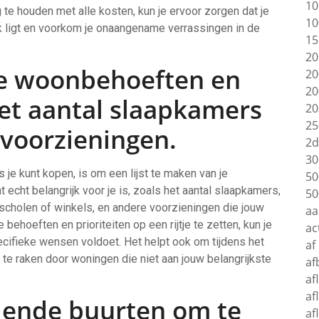
10
 te houden met alle kosten, kun je ervoor zorgen dat je
10
ik ligt en voorkom je onaangename verrassingen in de
15
20
 je woonbehoeften en
20
20
 het aantal slaapkamers
20
25
 voorzieningen.
2d
30
s je kunt kopen, is om een lijst te maken van je
50
 echt belangrijk voor je is, zoals het aantal slaapkamers,
50
 scholen of winkels, en andere voorzieningen die jouw
aa
ehoeften en prioriteiten op een rijtje te zetten, kun je
ac
ecifieke wensen voldoet. Het helpt ook om tijdens het
af
 te raken door woningen die niet aan jouw belangrijkste
af
af
af
lende buurten om te
af