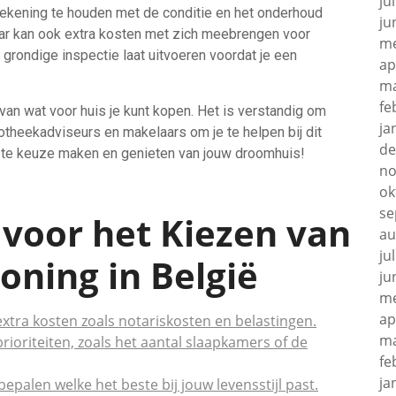
ju
 rekening te houden met de conditie en het onderhoud
ju
aar kan ook extra kosten met zich meebrengen voor
me
 grondige inspectie laat uitvoeren voordat je een
ap
ma
fe
 van wat voor huis je kunt kopen. Het is verstandig om
ja
otheekadviseurs en makelaars om je te helpen bij dit
de
este keuze maken en genieten van jouw droomhuis!
no
ok
se
s voor het Kiezen van
au
ju
oning in België
ju
me
ap
xtra kosten zoals notariskosten en belastingen.
ma
rioriteiten, zoals het aantal slaapkamers of de
fe
ja
palen welke het beste bij jouw levensstijl past.