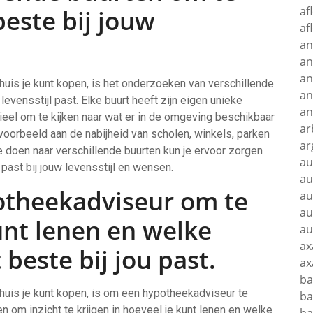
af
este bij jouw
af
an
an
an
 huis je kunt kopen, is het onderzoeken van verschillende
an
evensstijl past. Elke buurt heeft zijn eigen unieke
an
eel om te kijken naar wat er in de omgeving beschikbaar
ar
ijvoorbeeld aan de nabijheid van scholen, winkels, parken
ar
 doen naar verschillende buurten kun je ervoor zorgen
au
 past bij jouw levensstijl en wensen.
au
otheekadviseur om te
au
au
unt lenen en welke
au
ax
este bij jou past.
ax
ba
r huis je kunt kopen, is om een hypotheekadviseur te
ba
 om inzicht te krijgen in hoeveel je kunt lenen en welke