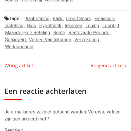
Tags:
Aanbetaling
,
Bank
,
Credit Score
,
Financiële
Instelling
,
Huis
,
Hypotheek
,
Inkomen
,
Lening
,
Looptijd
,
Maandelijkse Betaling
,
Rente
,
Rentevaste Periode
,
Spaargeld
,
Verlies Van Inkomen
,
Verzekering
,
Werkloosheid
Vorig artikel
Volgend artikel
Een reactie achterlaten
Je e-mailadres zal niet getoond worden.
Vereiste velden
zijn gemarkeerd met
*
Reactie
*