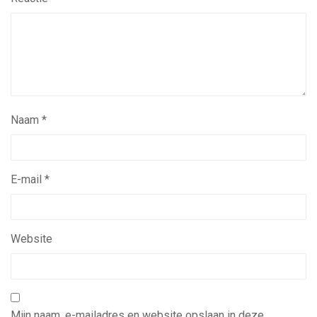
Naam
*
E-mail
*
Website
Mijn naam, e-mailadres en website opslaan in deze