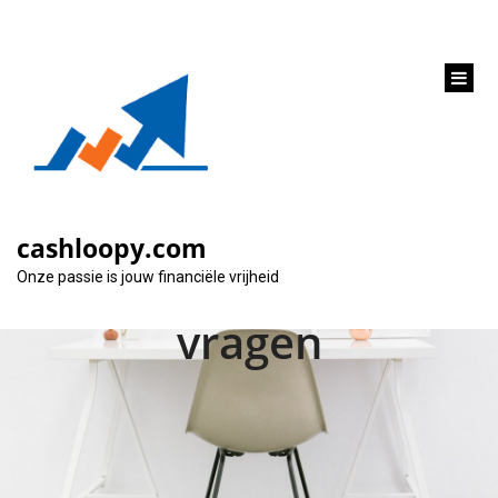
inhoud
gaan
Hoe krijg je een
hypotheek? De 29
cashloopy.com
meest gestelde
Onze passie is jouw financiële vrijheid
vragen