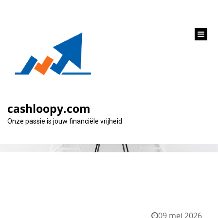
inhoud
gaan
Categorie:
overbruggingskrediet
cashloopy.com
Onze passie is jouw financiële vrijheid
09 mei 2026