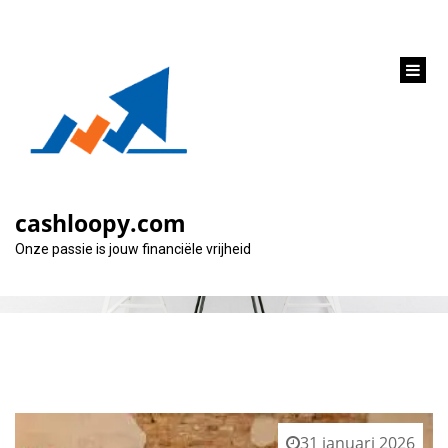
inhoud
gaan
Maand:
januari 2026
cashloopy.com
Onze passie is jouw financiële vrijheid
31 januari 2026