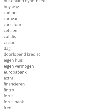
buitenland hypotheek
buy way
camper
caravan
carrefour
cetelem
cofidis
crelan
dag
doorlopend krediet
eigen huis
eigen vermogen
europabank
extra
financieren
fintro
fortis
fortis bank
freo