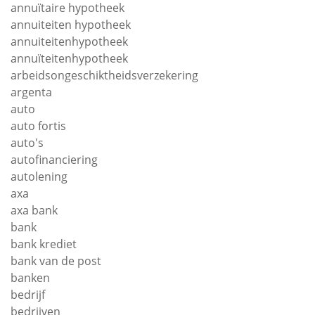
annuïtaire hypotheek
annuiteiten hypotheek
annuiteitenhypotheek
annuïteitenhypotheek
arbeidsongeschiktheidsverzekering
argenta
auto
auto fortis
auto's
autofinanciering
autolening
axa
axa bank
bank
bank krediet
bank van de post
banken
bedrijf
bedrijven