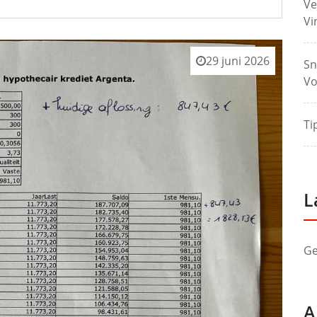
Ve
Vi
29 juni 2026
Sn
Vo
Ti
L
Ge
A