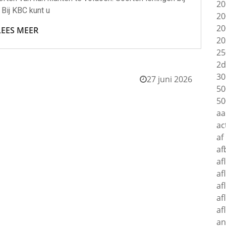
20
Bij KBC kunt u
20
20
LEES MEER
20
25
2d
30
27 juni 2026
50
50
aa
ac
af
af
af
af
af
af
af
an