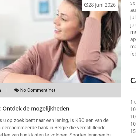
se
28 juni 2026
au
ju
ju
me
ap
ma
fe
C
m
No Comment Yet
1 
C: Ontdek de mogelijkheden
10
10
s u op zoek bent naar een lening, is KBC een van de
10
n gerenommeerde bank in België die verschillende
15
ten van hun klanten te voldoen. Soorten leningen bij