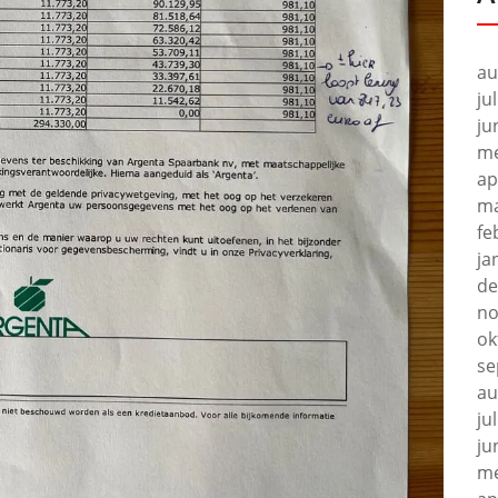
au
ju
ju
me
ap
ma
fe
ja
de
no
ok
se
au
ju
ju
me