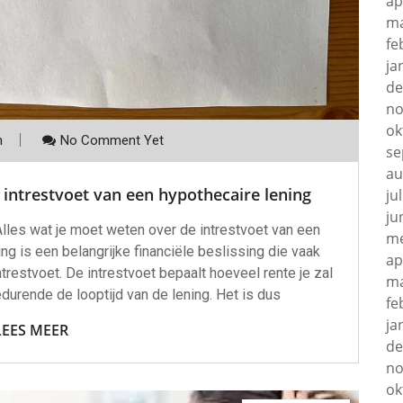
ap
ma
fe
ja
de
no
ok
m
No Comment Yet
se
au
 intrestvoet van een hypothecaire lening
ju
ju
Alles wat je moet weten over de intrestvoet van een
me
ng is een belangrijke financiële beslissing die vaak
ap
restvoet. De intrestvoet bepaalt hoeveel rente je zal
ma
urende de looptijd van de lening. Het is dus
fe
ja
LEES MEER
de
no
ok