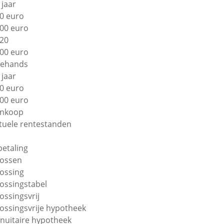
 jaar
0 euro
00 euro
20
00 euro
ehands
 jaar
0 euro
00 euro
nkoop
tuele rentestanden
betaling
lossen
lossing
lossingstabel
lossingsvrij
lossingsvrije hypotheek
nuitaire hypotheek