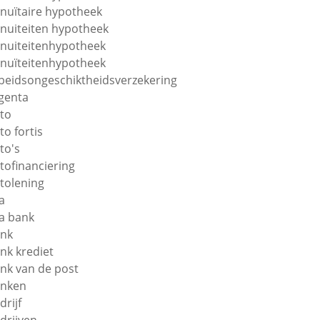
nuïtaire hypotheek
nuiteiten hypotheek
nuiteitenhypotheek
nuïteitenhypotheek
beidsongeschiktheidsverzekering
genta
to
to fortis
to's
tofinanciering
tolening
a
a bank
nk
nk krediet
nk van de post
nken
drijf