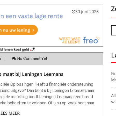
Z
30 juni 2026
L
m
No Comment Yet
Fi
op maat bij Leningen Leemans
Mo
ciële Oplossingen Heeft u financiële ondersteuning
rziene uitgave? Dan bent u bij Leningen Leemans aan
Al
nciële instelling biedt Leningen Leemans een breed
va
eke behoeften te voldoen. Of u nu op zoek bent naar
LEES MEER