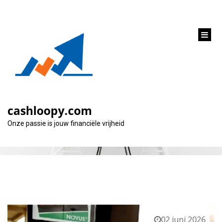
inhoud
gaan
Categorie:
privé lening
cashloopy.com
Onze passie is jouw financiële vrijheid
02 juni 2026