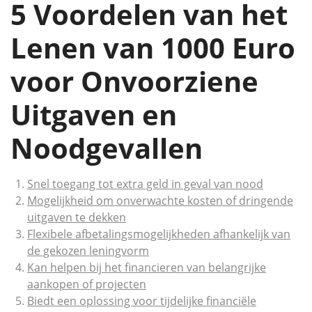
5 Voordelen van het
Lenen van 1000 Euro
voor Onvoorziene
Uitgaven en
Noodgevallen
Snel toegang tot extra geld in geval van nood
Mogelijkheid om onverwachte kosten of dringende
uitgaven te dekken
Flexibele afbetalingsmogelijkheden afhankelijk van
de gekozen leningvorm
Kan helpen bij het financieren van belangrijke
aankopen of projecten
Biedt een oplossing voor tijdelijke financiële