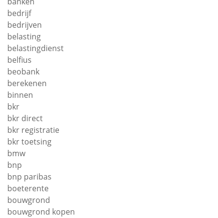
banken
bedrijf
bedrijven
belasting
belastingdienst
belfius
beobank
berekenen
binnen
bkr
bkr direct
bkr registratie
bkr toetsing
bmw
bnp
bnp paribas
boeterente
bouwgrond
bouwgrond kopen