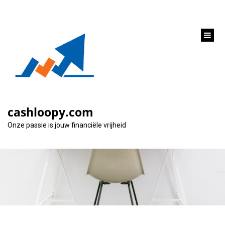
inhoud
gaan
Hoe en waar 1000
euro lenen: Tips en
cashloopy.com
opties
Onze passie is jouw financiële vrijheid