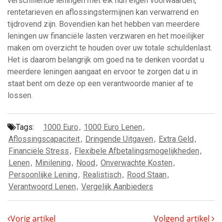
verschillende leningen met elk hun eigen voorwaarden,
rentetarieven en aflossingstermijnen kan verwarrend en
tijdrovend zijn. Bovendien kan het hebben van meerdere
leningen uw financiële lasten verzwaren en het moeilijker
maken om overzicht te houden over uw totale schuldenlast.
Het is daarom belangrijk om goed na te denken voordat u
meerdere leningen aangaat en ervoor te zorgen dat u in
staat bent om deze op een verantwoorde manier af te
lossen.
Tags:
1000 Euro
,
1000 Euro Lenen
,
Aflossingscapaciteit
,
Dringende Uitgaven
,
Extra Geld
,
Financiële Stress
,
Flexibele Afbetalingsmogelijkheden
,
Lenen
,
Minilening
,
Nood
,
Onverwachte Kosten
,
Persoonlijke Lening
,
Realistisch
,
Rood Staan
,
Verantwoord Lenen
,
Vergelijk Aanbieders
Vorig artikel
Volgend artikel