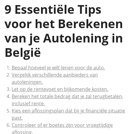
9 Essentiële Tips
voor het Berekenen
van je Autolening in
België
Bepaal hoeveel je wilt lenen voor de auto.
Vergelijk verschillende aanbieders van
autoleningen.
Let op de rentevoet en bijkomende kosten.
Bereken het totale bedrag dat je zal terugbetalen,
inclusief rente.
Kies een aflossingsplan dat bij je financiële situatie
past.
Controleer of er boetes zijn voor vroegtijdige
aflossing.