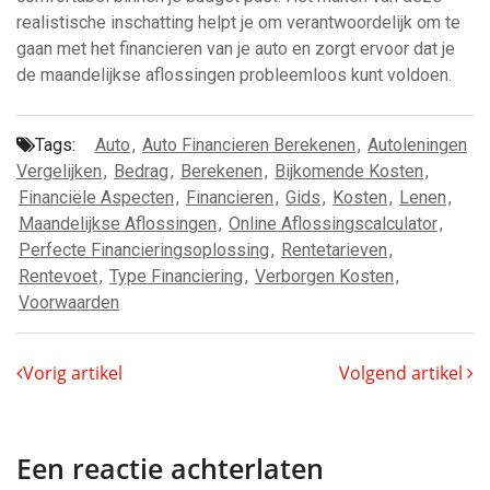
realistische inschatting helpt je om verantwoordelijk om te
gaan met het financieren van je auto en zorgt ervoor dat je
de maandelijkse aflossingen probleemloos kunt voldoen.
Tags:
Auto
,
Auto Financieren Berekenen
,
Autoleningen
Vergelijken
,
Bedrag
,
Berekenen
,
Bijkomende Kosten
,
Financiële Aspecten
,
Financieren
,
Gids
,
Kosten
,
Lenen
,
Maandelijkse Aflossingen
,
Online Aflossingscalculator
,
Perfecte Financieringsoplossing
,
Rentetarieven
,
Rentevoet
,
Type Financiering
,
Verborgen Kosten
,
Voorwaarden
Vorig artikel
Volgend artikel
Een reactie achterlaten