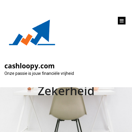
inhoud
gaan
Hoe Auto Financieren
Berekenen: Een Gids
cashloopy.com
voor Financiële
Onze passie is jouw financiële vrijheid
Zekerheid