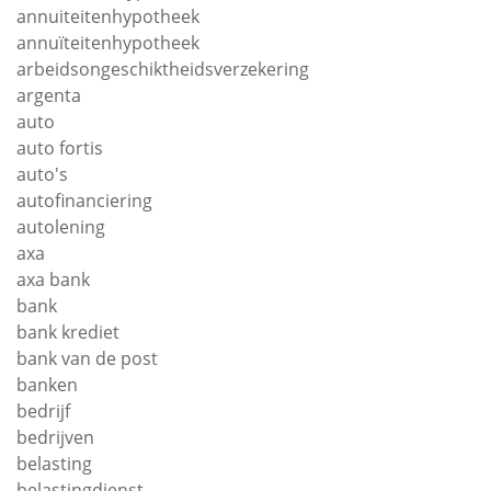
annuiteitenhypotheek
annuïteitenhypotheek
arbeidsongeschiktheidsverzekering
argenta
auto
auto fortis
auto's
autofinanciering
autolening
axa
axa bank
bank
bank krediet
bank van de post
banken
bedrijf
bedrijven
belasting
belastingdienst