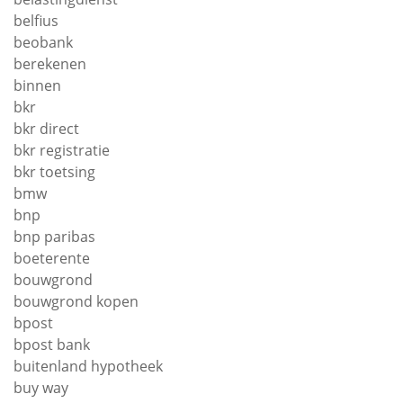
belfius
beobank
berekenen
binnen
bkr
bkr direct
bkr registratie
bkr toetsing
bmw
bnp
bnp paribas
boeterente
bouwgrond
bouwgrond kopen
bpost
bpost bank
buitenland hypotheek
buy way