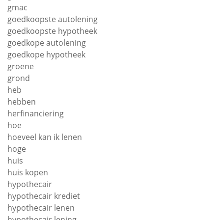
gmac
goedkoopste autolening
goedkoopste hypotheek
goedkope autolening
goedkope hypotheek
groene
grond
heb
hebben
herfinanciering
hoe
hoeveel kan ik lenen
hoge
huis
huis kopen
hypothecair
hypothecair krediet
hypothecair lenen
hypothecair lening