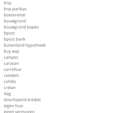
bnp
bnp paribas
boeterente
bouwgrond
bouwgrond kopen
bpost
bpost bank
buitenland hypotheek
buy way
camper
caravan
carrefour
cetelem
cofidis
crelan
dag
doorlopend krediet
eigen huis
eigen vermogen