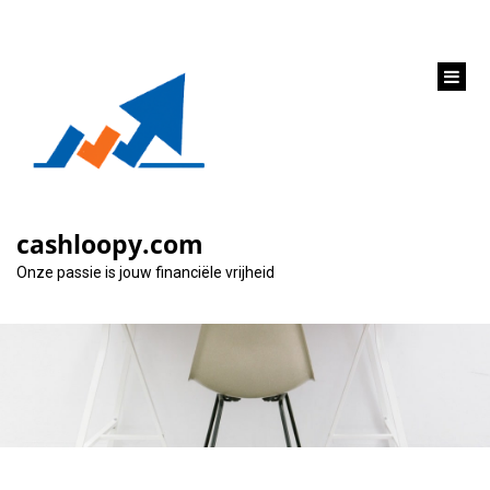
inhoud
gaan
Alles wat je moet
weten over een auto
cashloopy.com
onderpand lening
Onze passie is jouw financiële vrijheid