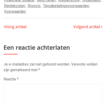
Financiële Situatie
,
Geld Lenen
,
Kredietscore
,
Onderpand
,
Rentekosten
,
Risico's
,
Terugbetalingsvoorwaarden
,
Voorwaarden
Vorig artikel
Volgend artikel
Een reactie achterlaten
Je e-mailadres zal niet getoond worden.
Vereiste velden
zijn gemarkeerd met
*
Reactie
*