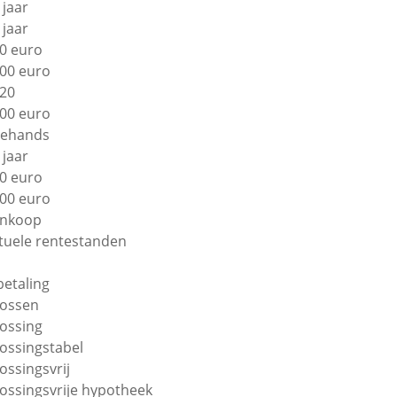
 jaar
 jaar
0 euro
00 euro
20
00 euro
ehands
 jaar
0 euro
00 euro
nkoop
tuele rentestanden
betaling
lossen
lossing
lossingstabel
lossingsvrij
lossingsvrije hypotheek