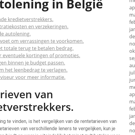
olening in België
me
ap
ma
nde kredietverstrekkers.
fe
tratiekosten en verzekeringen.
ja
e autolening.
de
tevoet om verrassingen te voorkomen.
no
et totale terug te betalen bedrag.
ok
r eventuele kortingen of promoties.
se
ngen binnen je budget passen.
au
 het leenbedrag te verlagen.
ju
dviseur voor meer informatie.
ju
me
arieven van
ap
ma
etverstrekkers.
fe
ja
g te vinden, is het vergelijken van de rentetarieven van
de
tarieven van verschillende leners te vergelijken, kun je
no