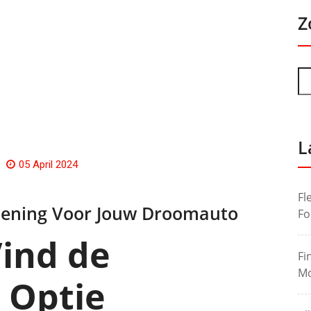
Z
L
05 April 2024
Fl
lening Voor Jouw Droomauto
Fo
Vind de
Fi
Mo
 Optie