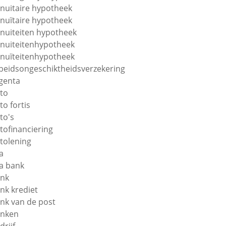
nuitaire hypotheek
nuïtaire hypotheek
nuiteiten hypotheek
nuiteitenhypotheek
nuïteitenhypotheek
beidsongeschiktheidsverzekering
genta
to
to fortis
to's
tofinanciering
tolening
a
a bank
nk
nk krediet
nk van de post
nken