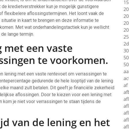
15
 de kredietverstrekker kun je mogelijk gunstigere
20
f flexibelere aflossingstermijnen. Het loont vaak de
20
situatie in kaart te brengen en deze informatie te
20
 komen. Met wat onderhandelingstactiek kun je wellicht
20
de lange termijn.
25
2d
g met een vaste
30
ssingen te voorkomen.
50
50
aa
een lening met een vaste rentevoet om verrassingen te
ac
rentepercentage gedurende de hele looptijd van de lening
af
elke maand zult betalen. Dit geeft je financiële zekerheid
af
elijkse aflossingen. Door te kiezen voor een lening met
af
n kom je niet voor verrassingen te staan tijdens de
af
af
ijd van de lening en het
af
af