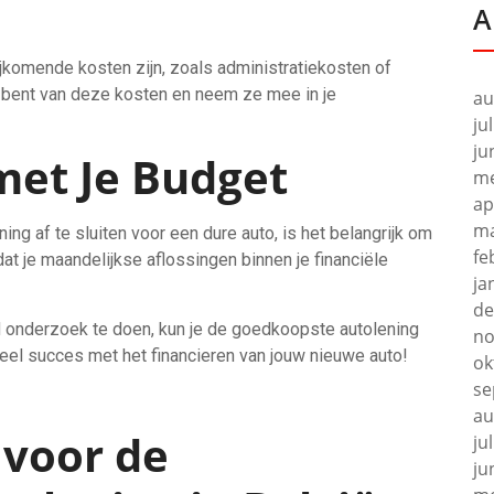
A
bijkomende kosten zijn, zoals administratiekosten of
e bent van deze kosten en neem ze mee in je
au
ju
ju
et Je Budget
me
ap
ma
ning af te sluiten voor een dure auto, is het belangrijk om
fe
at je maandelijkse aflossingen binnen je financiële
ja
de
 onderzoek te doen, kun je de goedkoopste autolening
no
Veel succes met het financieren van jouw nieuwe auto!
ok
se
au
 voor de
ju
ju