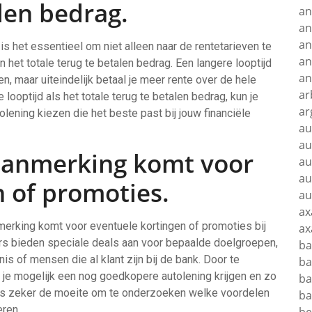
alen bedrag.
an
an
an
s het essentieel om niet alleen naar de rentetarieven te
an
n het totale terug te betalen bedrag. Een langere looptijd
an
n, maar uiteindelijk betaal je meer rente over de hele
ar
looptijd als het totale terug te betalen bedrag, kun je
ar
ening kiezen die het beste past bij jouw financiële
au
au
 aanmerking komt voor
au
au
 of promoties.
au
ax
nmerking komt voor eventuele kortingen of promoties bij
ax
ers bieden speciale deals aan voor bepaalde doelgroepen,
ba
 of mensen die al klant zijn bij de bank. Door te
ba
n je mogelijk een nog goedkopere autolening krijgen en zo
ba
dus zeker de moeite om te onderzoeken welke voordelen
ba
eren.