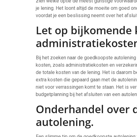
zien welke optie de meest gunstige voorwaarden 
je lening. Het loont altijd de moeite om goed o
voordat je een beslissing neemt over het afslui
Let op bijkomende k
administratiekoste
Bij het zoeken naar de goedkoopste autolening
kosten, zoals administratiekosten en verzekeri
de totale kosten van de lening. Het is daarom b
extra kosten die gepaard gaan met de autoleni
niet voor verrassingen komt te staan. Het is 
budgetplanning bij het afsluiten van een autolen
Onderhandel over 
autolening.
Een slimme tip om de goedkoopste autolening 