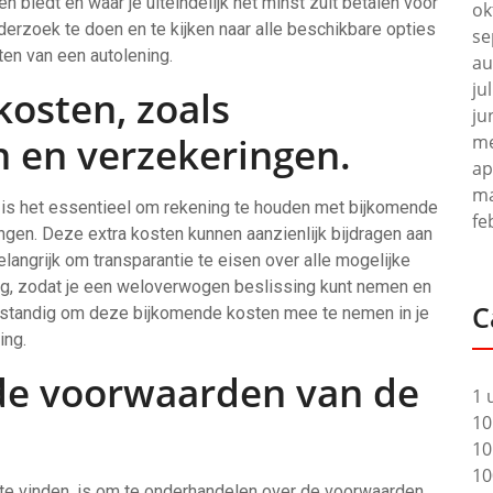
biedt en waar je uiteindelijk het minst zult betalen voor
ok
nderzoek te doen en te kijken naar alle beschikbare opties
se
ten van een autolening.
au
ju
osten, zoals
ju
n en verzekeringen.
me
ap
ma
 is het essentieel om rekening te houden met bijkomende
fe
ngen. Deze extra kosten kunnen aanzienlijk bijdragen aan
elangrijk om transparantie te eisen over alle mogelijke
ng, zodat je een weloverwogen beslissing kunt nemen en
C
verstandig om deze bijkomende kosten mee te nemen in je
ing.
de voorwaarden van de
1 
10
10
10
te vinden, is om te onderhandelen over de voorwaarden