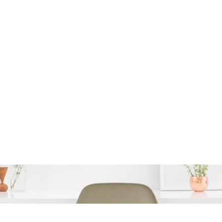
or autoleningen te verg
tricks