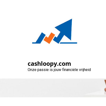
Naar
de
inhoud
gaan
Bespaar geld do
cashloopy.com
Onze passie is jouw financiële vrijheid