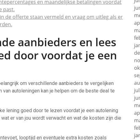
ju
entepercentages en maandelijkse betalingen voordat
ju
e past.
me
in de offerte staan vermeld en vraag om uitleg als er
ap
arden.
ma
fe
ende aanbieders en lees
ja
d door voordat je een
de
no
ok
se
au
belangrijk om verschillende aanbieders te vergelijken
ju
en van autoleningen kan je helpen om de beste deal te
ju
me
ke lening goed door te lezen voordat je een autolening
ap
jpt wat er van jou wordt verwacht en wat de kosten zijn die
ma
fe
ja
entevoet, looptijd en eventuele extra kosten zoals