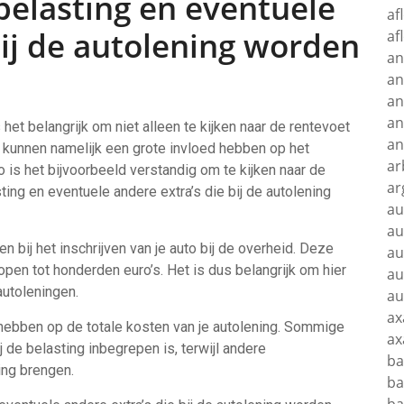
 belasting en eventuele
af
bij de autolening worden
af
an
an
an
an
het belangrijk om niet alleen te kijken naar de rentevoet
an
n kunnen namelijk een grote invloed hebben op het
ar
o is het bijvoorbeeld verstandig om te kijken naar de
ar
sting en eventuele andere extra’s die bij de autolening
au
au
n bij het inschrijven van je auto bij de overheid. Deze
au
pen tot honderden euro’s. Het is dus belangrijk om hier
au
autoleningen.
au
ax
 hebben op de totale kosten van je autolening. Sommige
ax
 de belasting inbegrepen is, terwijl andere
ba
ing brengen.
ba