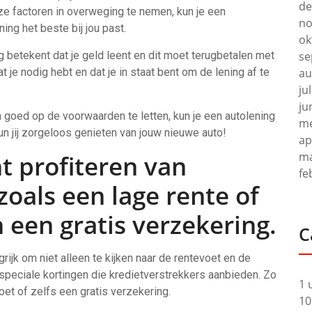
de
ze factoren in overweging te nemen, kun je een
no
ng het beste bij jou past.
ok
ng betekent dat je geld leent en dit moet terugbetalen met
se
t je nodig hebt en dat je in staat bent om de lening af te
au
ju
ju
n goed op de voorwaarden te letten, kun je een autolening
me
 kun jij zorgeloos genieten van jouw nieuwe auto!
ap
ma
nt profiteren van
fe
zoals een lage rente of
 een gratis verzekering.
C
grijk om niet alleen te kijken naar de rentevoet en de
 speciale kortingen die kredietverstrekkers aanbieden. Zo
1 
oet of zelfs een gratis verzekering.
10