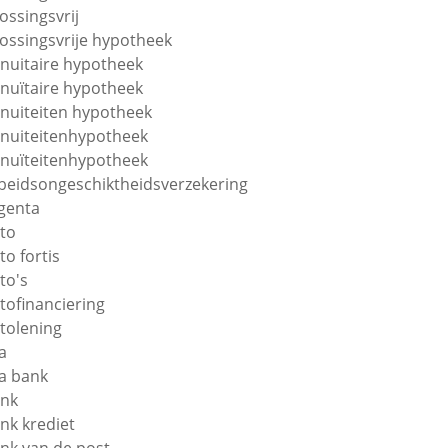
lossingsvrij
lossingsvrije hypotheek
nuitaire hypotheek
nuïtaire hypotheek
nuiteiten hypotheek
nuiteitenhypotheek
nuïteitenhypotheek
beidsongeschiktheidsverzekering
genta
to
to fortis
to's
tofinanciering
tolening
a
a bank
nk
nk krediet