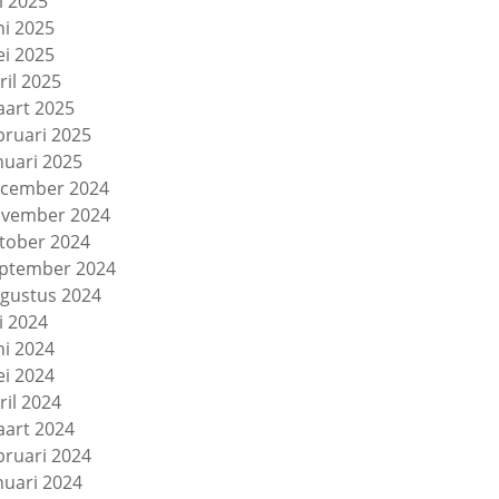
li 2025
ni 2025
i 2025
ril 2025
art 2025
bruari 2025
nuari 2025
cember 2024
vember 2024
tober 2024
ptember 2024
gustus 2024
li 2024
ni 2024
i 2024
ril 2024
art 2024
bruari 2024
nuari 2024