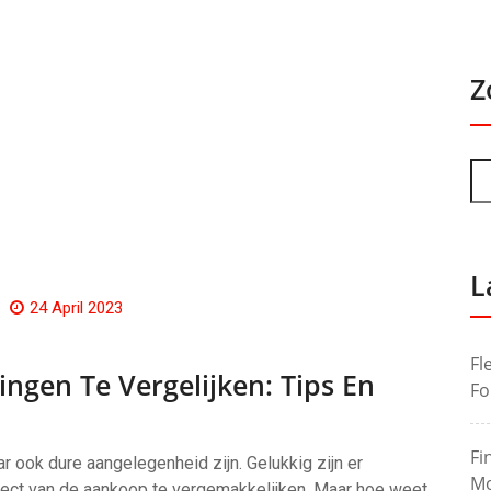
Z
L
24 April 2023
Fl
ngen Te Vergelijken: Tips En
Fo
Fi
ook dure aangelegenheid zijn. Gelukkig zijn er
Mo
pect van de aankoop te vergemakkelijken. Maar hoe weet