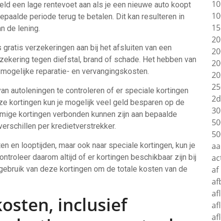
10
ld een lage rentevoet aan als je een nieuwe auto koopt
10
epaalde periode terug te betalen. Dit kan resulteren in
15
n de lening.
20
ratis verzekeringen aan bij het afsluiten van een
20
zekering tegen diefstal, brand of schade. Het hebben van
20
mogelijke reparatie- en vervangingskosten.
20
25
van autoleningen te controleren of er speciale kortingen
2d
ze kortingen kun je mogelijk veel geld besparen op de
30
mmige kortingen verbonden kunnen zijn aan bepaalde
50
rschillen per kredietverstrekker.
50
ten en looptijden, maar ook naar speciale kortingen, kun je
aa
troleer daarom altijd of er kortingen beschikbaar zijn bij
ac
gebruik van deze kortingen om de totale kosten van de
af
af
af
kosten, inclusief
af
af