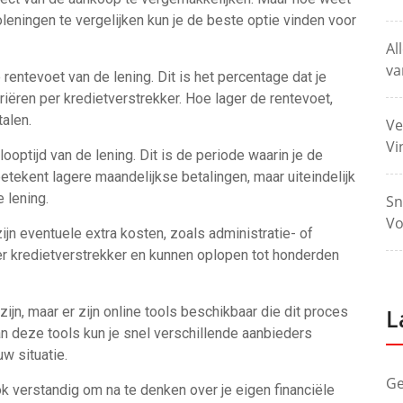
oleningen te vergelijken kun je de beste optie vinden voor
Al
va
 rentevoet van de lening. Dit is het percentage dat je
iëren per kredietverstrekker. Hoe lager de rentevoet,
talen.
Ve
Vi
looptijd van de lening. Dit is de periode waarin je de
betekent lagere maandelijkse betalingen, maar uiteindelijk
 lening.
Sn
Vo
jn eventuele extra kosten, zoals administratie- of
r kredietverstrekker en kunnen oplopen tot honderden
zijn, maar er zijn online tools beschikbaar die dit proces
L
n deze tools kun je snel verschillende aanbieders
w situatie.
Ge
ok verstandig om na te denken over je eigen financiële