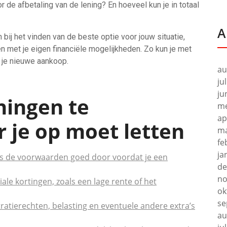
 de afbetaling van de lening? En hoeveel kun je in totaal
A
bij het vinden van de beste optie voor jouw situatie,
n met je eigen financiële mogelijkheden. Zo kun je met
 je nieuwe aankoop.
au
ju
ju
ningen te
me
ap
r je op moet letten
ma
fe
ja
ees de voorwaarden goed door voordat je een
de
no
iale kortingen, zoals een lage rente of het
ok
se
stratierechten, belasting en eventuele andere extra’s
au