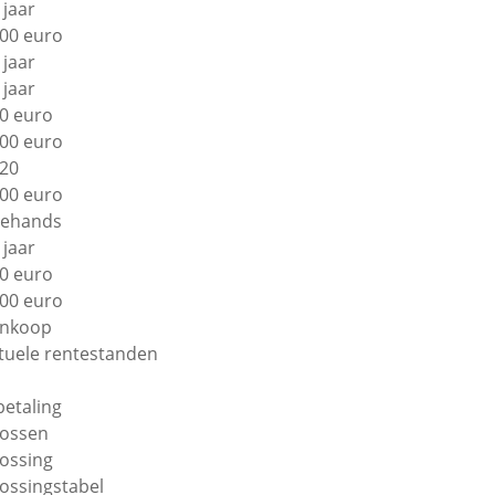
 jaar
00 euro
 jaar
 jaar
0 euro
00 euro
20
00 euro
ehands
 jaar
0 euro
00 euro
nkoop
tuele rentestanden
betaling
lossen
lossing
lossingstabel