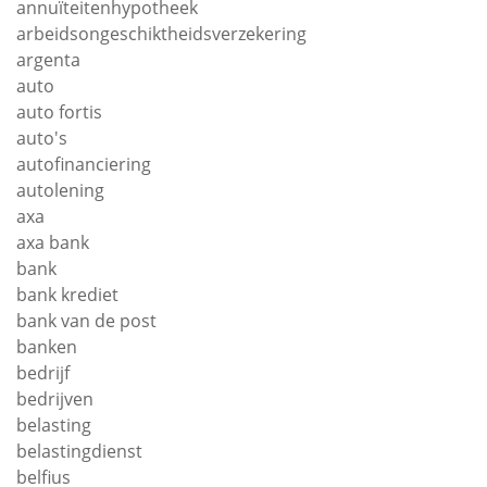
annuïteitenhypotheek
arbeidsongeschiktheidsverzekering
argenta
auto
auto fortis
auto's
autofinanciering
autolening
axa
axa bank
bank
bank krediet
bank van de post
banken
bedrijf
bedrijven
belasting
belastingdienst
belfius