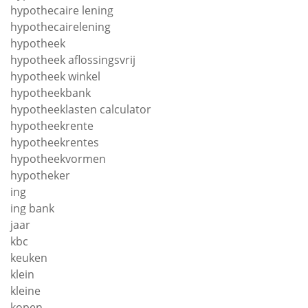
hypothecaire lening
hypothecairelening
hypotheek
hypotheek aflossingsvrij
hypotheek winkel
hypotheekbank
hypotheeklasten calculator
hypotheekrente
hypotheekrentes
hypotheekvormen
hypotheker
ing
ing bank
jaar
kbc
keuken
klein
kleine
kopen