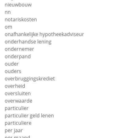
nieuwbouw
nn
notariskosten
om
onafhankelijke hypotheekadviseur
onderhandse lening
ondernemer
onderpand
ouder
ouders
overbruggingskrediet
overheid
oversluiten
overwaarde
particulier
particulier geld lenen
particuliere
per jaar
per maand