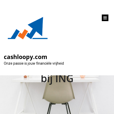
inhoud
gaan
Alles wat je moet
weten over geld
cashloopy.com
lenen voor een auto
Onze passie is jouw financiële vrijheid
bij ING