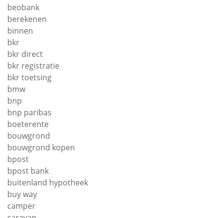
beobank
berekenen
binnen
bkr
bkr direct
bkr registratie
bkr toetsing
bmw
bnp
bnp paribas
boeterente
bouwgrond
bouwgrond kopen
bpost
bpost bank
buitenland hypotheek
buy way
camper
caravan