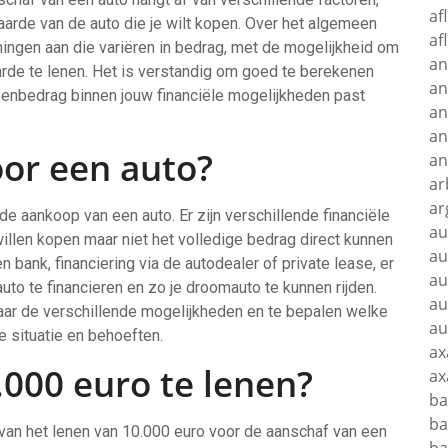
af
arde van de auto die je wilt kopen. Over het algemeen
af
ningen aan die variëren in bedrag, met de mogelijkheid om
an
de te lenen. Het is verstandig om goed te berekenen
an
eenbedrag binnen jouw financiële mogelijkheden past
an
an
oor een auto?
an
ar
ar
de aankoop van een auto. Er zijn verschillende financiële
au
llen kopen maar niet het volledige bedrag direct kunnen
au
en bank, financiering via de autodealer of private lease, er
au
to te financieren en zo je droomauto te kunnen rijden.
au
aar de verschillende mogelijkheden en te bepalen welke
au
e situatie en behoeften.
ax
000 euro te lenen?
ax
ba
ba
van het lenen van 10.000 euro voor de aanschaf van een