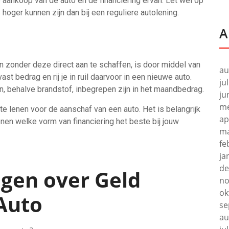
e aankoop van de auto en de financiering ervan. Let wel op
 hoger kunnen zijn dan bij een reguliere autolening.
A
n zonder deze direct aan te schaffen, is door middel van
au
ast bedrag en rij je in ruil daarvoor in een nieuwe auto.
ju
en, behalve brandstof, inbegrepen zijn in het maandbedrag.
ju
me
te lenen voor de aanschaf van een auto. Het is belangrijk
ap
en welke vorm van financiering het beste bij jouw
ma
fe
ja
de
agen over Geld
no
ok
Auto
se
au