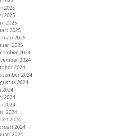
li 2025
ni 2025
i 2025
ril 2025
art 2025
bruari 2025
nuari 2025
cember 2024
vember 2024
tober 2024
ptember 2024
gustus 2024
li 2024
ni 2024
i 2024
ril 2024
art 2024
bruari 2024
nuari 2024