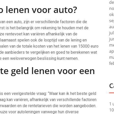
de
o lenen voor auto?
no
ok
se
n een auto, zijn er verschillende factoren die de
au
erst is het belangrijk om rekening te houden met de
ju
ze rentevoet kan variëren afhankelijk van de
ju
 Daarnaast spelen ook de looptijd van de lening en
me
palen van de totale kosten van het lenen van 15000 euro
ap
nde aanbieders te vergelijken en goed te berekenen wat
ma
 je een weloverwogen beslissing kunt nemen.
fe
te geld lenen voor een
C
is een veelgestelde vraag: “Waar kan ik het beste geld
g kan variëren, afhankelijk van verschillende factoren
1 
oorwaarden en de rentetarieven die worden aangeboden.
10
keuze voor autoleningen vanwege hun diverse