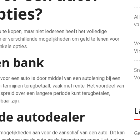
pties?
Al
va
e kopen, maar niet iedereen heeft het volledige
n er verschillende mogelijkheden om geld te lenen voor
Ve
nkele opties.
Vi
en bank
Sn
Vo
oor een auto is door middel van een autolening bij een
in termijnen terugbetaalt, vaak met rente. Het voordeel van
espreid over een langere periode kunt terugbetalen,
aar zijn.
L
 de autodealer
ogelijkheden aan voor de aanschaf van een auto. Dit kan
Ge