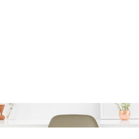
 een auto: Financierings
nieuwe wagen