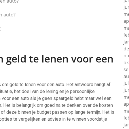
ju
een auto?
ju
me
en auto?
ap
ma
?
fe
ja
de
m geld te lenen voor een
no
ok
se
au
ju
s om geld te lenen voor een auto. Het antwoord hangt af
ju
ituatie, het doel van de lening en je persoonlijke
me
n voor een auto als je geen spaargeld hebt maar wel een
ap
. Het is belangrijk om goed na te denken over de kosten
ma
n of deze binnen je budget passen op lange termijn. Het is
fe
opties te vergelijken en advies in te winnen voordat je
ja