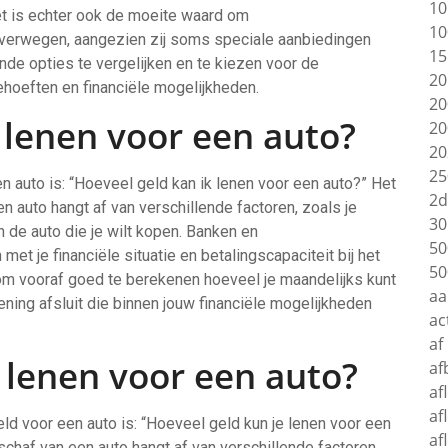
10
et is echter ook de moeite waard om
10
 overwegen, aangezien zij soms speciale aanbiedingen
15
nde opties te vergelijken en te kiezen voor de
20
behoeften en financiële mogelijkheden.
20
 lenen voor een auto?
20
20
25
n auto is: “Hoeveel geld kan ik lenen voor een auto?” Het
2d
n auto hangt af van verschillende factoren, zoals je
30
de auto die je wilt kopen. Banken en
50
et je financiële situatie en betalingscapaciteit bij het
50
 om vooraf goed te berekenen hoeveel je maandelijks kunt
aa
ening afsluit die binnen jouw financiële mogelijkheden
ac
af
 lenen voor een auto?
af
af
af
ld voor een auto is: “Hoeveel geld kun je lenen voor een
af
schaf van een auto hangt af van verschillende factoren,