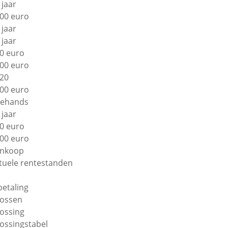
 jaar
00 euro
 jaar
 jaar
0 euro
00 euro
20
00 euro
ehands
 jaar
0 euro
00 euro
nkoop
tuele rentestanden
betaling
lossen
lossing
lossingstabel