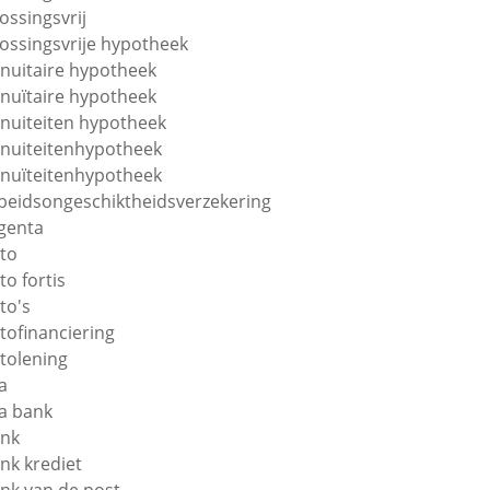
lossingsvrij
lossingsvrije hypotheek
nuitaire hypotheek
nuïtaire hypotheek
nuiteiten hypotheek
nuiteitenhypotheek
nuïteitenhypotheek
beidsongeschiktheidsverzekering
genta
to
to fortis
to's
tofinanciering
tolening
a
a bank
nk
nk krediet