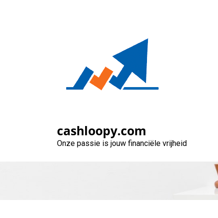
Naar
de
inhoud
gaan
Geld lenen voor
cashloopy.com
Onze passie is jouw financiële vrijheid