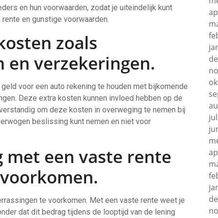
me
ders en hun voorwaarden, zodat je uiteindelijk kunt
ap
e rente en gunstige voorwaarden.
ma
fe
kosten zoals
ja
n en verzekeringen.
de
no
ok
n geld voor een auto rekening te houden met bijkomende
se
ingen. Deze extra kosten kunnen invloed hebben op de
au
is verstandig om deze kosten in overweging te nemen bij
ju
overwogen beslissing kunt nemen en niet voor
ju
me
g met een vaste rente
ap
ma
 voorkomen.
fe
ja
de
errassingen te voorkomen. Met een vaste rente weet je
no
der dat dit bedrag tijdens de looptijd van de lening