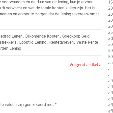
15
e voorwaarden en de duur van de lening, kun je ervoor
20
rdt verwacht en wat de totale kosten zullen zijn. Het is
20
e nemen en ervoor te zorgen dat de leningsovereenkomst
20
20
25
Bedrag Lenen
,
Bijkomende Kosten
,
Goedkoop Geld
2d
strekkers
,
Looptijd Lening
,
Rentetarieven
,
Vaste Rente
,
30
rden Lening
50
50
aa
Volgend artikel
ac
af
af
af
af
af
te velden zijn gemarkeerd met
*
af
af