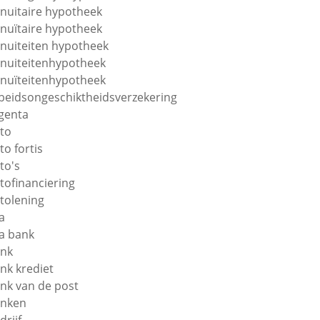
nuitaire hypotheek
nuïtaire hypotheek
nuiteiten hypotheek
nuiteitenhypotheek
nuïteitenhypotheek
beidsongeschiktheidsverzekering
genta
to
to fortis
to's
tofinanciering
tolening
a
a bank
nk
nk krediet
nk van de post
nken