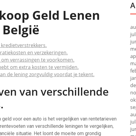
A
dkoop Geld Lenen
 België
au
ju
ju
 kredietverstrekkers.
me
ratiekosten en verzekeringen.
ap
te om verrassingen te voorkomen.
ma
hebt om extra kosten te vermijden.
fe
n de lening zorgvuldig voordat je tekent.
ja
de
even van verschillende
no
ok
.
se
au
 geld voor een auto is het vergelijken van rentetarieven
ju
rentevoeten van verschillende leningen te vergelijken,
ju
nanciële situatie. Het loont de moeite om grondig