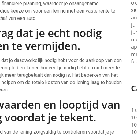
ok
 je financiële planning, waardoor je onaangename
se
ndige keuze om voor een lening met een vaste rente te
au
haf van een auto.
ju
ag dat je echt nodig
ju
me
en te vermijden.
ap
ma
n dat je daadwerkelijk nodig hebt voor de aankoop van een
fe
eurig te berekenen hoeveel je nodig hebt en niet meer te
ijk meer terugbetaalt dan nodig is. Het beperken van het
n helpen om de totale kosten van de lening laag te houden
C
ren.
waarden en looptijd van
1 
g voordat je tekent.
10
10
10
 van de lening zorgvuldig te controleren voordat je je