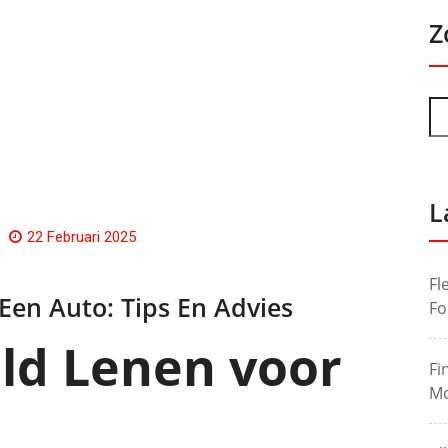
Z
L
22 Februari 2025
Fl
Een Auto: Tips En Advies
Fo
ld Lenen voor
Fi
Mo