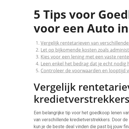
5 Tips voor Goe
voor een Auto in
Vergelijk rentetarieven van verschillende
Let op bijkomende kosten zoals administ
Kies voor een lening met een vaste ren
Leen enkel het bedrag dat je echt nodig 
Controleer de voorwaarden en looptijd va
Vergelijk rentetari
kredietverstrekkers
Een belangrijke tip voor het goedkoop lenen van
van verschillende kredietverstrekkers. Door de 
kun je de beste deal vinden die past bij jouw fi