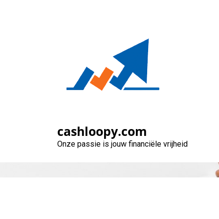
Naar
de
inhoud
gaan
Voordelig Gel
cashloopy.com
Onze passie is jouw financiële vrijheid