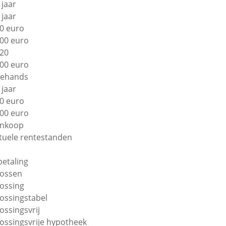
 jaar
 jaar
0 euro
00 euro
20
00 euro
ehands
 jaar
0 euro
00 euro
nkoop
tuele rentestanden
betaling
lossen
lossing
lossingstabel
lossingsvrij
lossingsvrije hypotheek