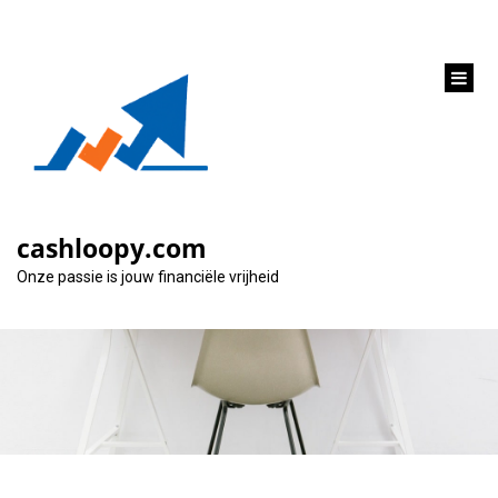
inhoud
gaan
Alles wat je moet
weten over een
cashloopy.com
krediet autolening
Onze passie is jouw financiële vrijheid