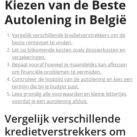
Kiezen van de Beste
Autolening in België
Vergelijk verschillende kredietverstrekkers om de
beste rentevoet te vinden.
Let op bijkomende kosten zoals dossierkosten en
verzekeringen.
Bepaal vooraf hoeveel je maandelijks kan aflossen
om financiële problemen te vermijden.
Controleer de looptijd van de autolening en kies een
termijn die bij je budget past.
Lees grondig alle voorwaarden en kleine lettertjes
voordat je een autolening afsluit.
Vergelijk verschillende
kredietverstrekkers om