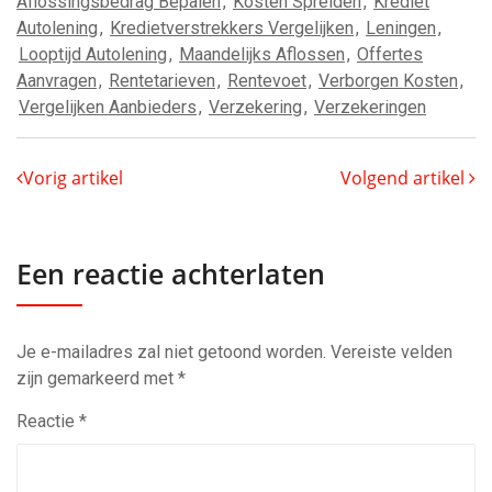
Aflossingsbedrag Bepalen
,
Kosten Spreiden
,
Krediet
Autolening
,
Kredietverstrekkers Vergelijken
,
Leningen
,
Looptijd Autolening
,
Maandelijks Aflossen
,
Offertes
Aanvragen
,
Rentetarieven
,
Rentevoet
,
Verborgen Kosten
,
Vergelijken Aanbieders
,
Verzekering
,
Verzekeringen
Vorig artikel
Volgend artikel
Een reactie achterlaten
Je e-mailadres zal niet getoond worden.
Vereiste velden
zijn gemarkeerd met
*
Reactie
*