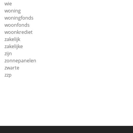
wie
woning
woningfonds
woonfonds
woonkrediet
zakelijk
zakelijke
zijn
zonnepanelen
zwarte
zzp