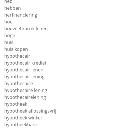
heb
hebben
herfinanciering
hoe
hoeveel kan ik lenen
hoge
huis
huis kopen
hypothecair
hypothecair krediet
hypothecair lenen
hypothecair lening
hypothecaire
hypothecaire lening
hypothecairelening
hypotheek
hypotheek aflossingsvrij
hypotheek winkel
hypotheekbank