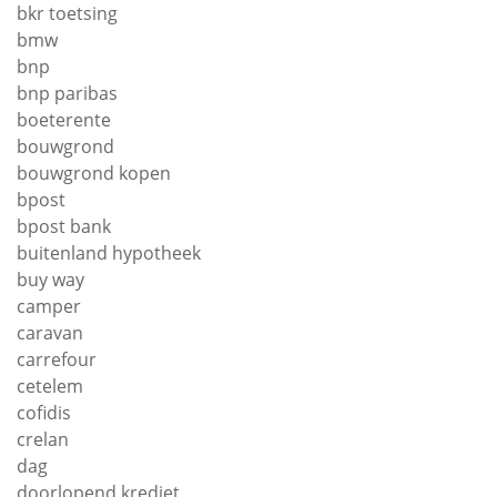
bkr toetsing
bmw
bnp
bnp paribas
boeterente
bouwgrond
bouwgrond kopen
bpost
bpost bank
buitenland hypotheek
buy way
camper
caravan
carrefour
cetelem
cofidis
crelan
dag
doorlopend krediet