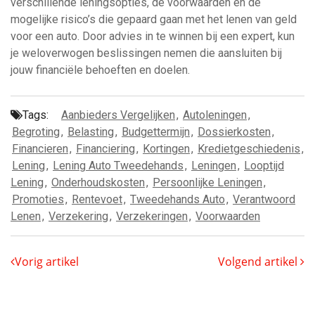
verschillende leningsopties, de voorwaarden en de
mogelijke risico’s die gepaard gaan met het lenen van geld
voor een auto. Door advies in te winnen bij een expert, kun
je weloverwogen beslissingen nemen die aansluiten bij
jouw financiële behoeften en doelen.
Tags:
Aanbieders Vergelijken
,
Autoleningen
,
Begroting
,
Belasting
,
Budgettermijn
,
Dossierkosten
,
Financieren
,
Financiering
,
Kortingen
,
Kredietgeschiedenis
,
Lening
,
Lening Auto Tweedehands
,
Leningen
,
Looptijd
Lening
,
Onderhoudskosten
,
Persoonlijke Leningen
,
Promoties
,
Rentevoet
,
Tweedehands Auto
,
Verantwoord
Lenen
,
Verzekering
,
Verzekeringen
,
Voorwaarden
Vorig artikel
Volgend artikel