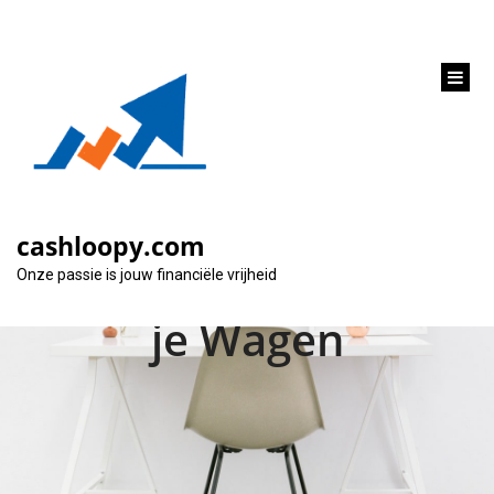
inhoud
gaan
Financiering voor een
Tweedehands Auto:
cashloopy.com
Alles over Lenen voor
Onze passie is jouw financiële vrijheid
je Wagen