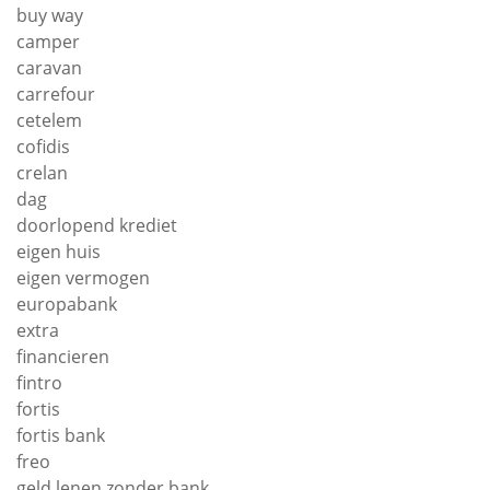
buy way
camper
caravan
carrefour
cetelem
cofidis
crelan
dag
doorlopend krediet
eigen huis
eigen vermogen
europabank
extra
financieren
fintro
fortis
fortis bank
freo
geld lenen zonder bank