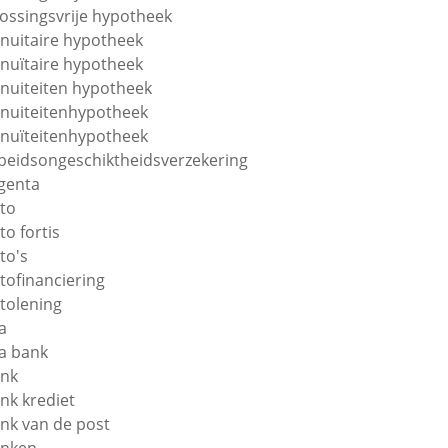
lossingsvrije hypotheek
nuitaire hypotheek
nuïtaire hypotheek
nuiteiten hypotheek
nuiteitenhypotheek
nuïteitenhypotheek
beidsongeschiktheidsverzekering
genta
to
to fortis
to's
tofinanciering
tolening
a
a bank
nk
nk krediet
nk van de post