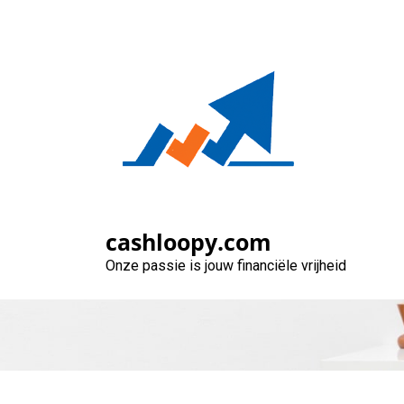
Naar
de
inhoud
gaan
Autolening bij
cashloopy.com
Onze passie is jouw financiële vrijheid