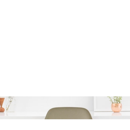
 Belfius: Financiering v
wagen