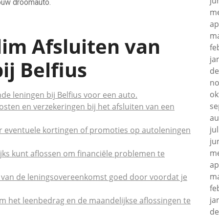
ju
jouw droomauto.
me
ap
ma
lim Afsluiten van
fe
ja
ij Belfius
de
no
ok
nde leningen bij Belfius voor een auto.
se
sten en verzekeringen bij het afsluiten van een
au
ju
r eventuele kortingen of promoties op autoleningen
ju
me
ks kunt aflossen om financiële problemen te
ap
ma
s van de leningsovereenkomst goed door voordat je
fe
ja
 het leenbedrag en de maandelijkse aflossingen te
de