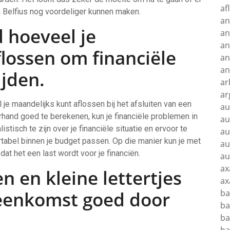
af
j Belfius nog voordeliger kunnen maken.
an
 hoeveel je
an
an
lossen om financiële
an
an
jden.
ar
ar
je maandelijks kunt aflossen bij het afsluiten van een
au
orhand goed te berekenen, kun je financiële problemen in
au
stisch te zijn over je financiële situatie en ervoor te
au
tabel binnen je budget passen. Op die manier kun je met
au
at het een last wordt voor je financiën.
au
ax
 en kleine lettertjes
ax
eenkomst goed door
ba
ba
ba