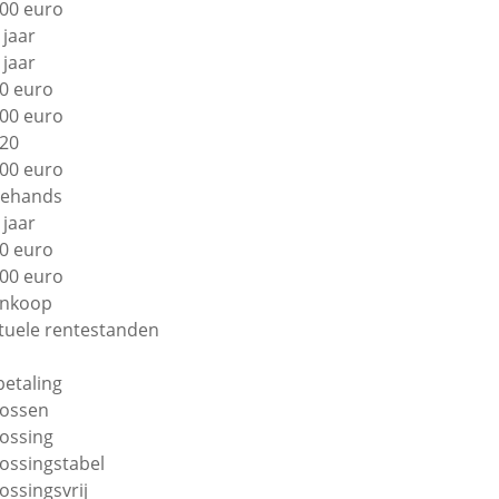
00 euro
 jaar
 jaar
0 euro
00 euro
20
00 euro
ehands
 jaar
0 euro
00 euro
nkoop
tuele rentestanden
betaling
lossen
lossing
lossingstabel
lossingsvrij