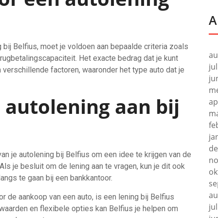
A
ij Belfius, moet je voldoen aan bepaalde criteria zoals
au
erugbetalingscapaciteit. Het exacte bedrag dat je kunt
ju
 verschillende factoren, waaronder het type auto dat je
ju
me
 autolening aan bij
ap
ma
fe
ja
de
n je autolening bij Belfius om een idee te krijgen van de
no
ls je besluit om de lening aan te vragen, kun je dit ook
ok
langs te gaan bij een bankkantoor.
se
au
or de aankoop van een auto, is een lening bij Belfius
ju
aarden en flexibele opties kan Belfius je helpen om