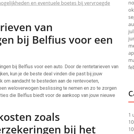
no
mogelijkheden en eventuele boetes bij vervroegde
ok
se
arieven van
au
ju
en bij Belfius voor een
ju
me
ap
ma
ingen bij Belfius voor een auto. Door de rentetarieven van
fe
jken, kun je de beste deal vinden die past bij jouw
rijk om aandacht te besteden aan de rentevoeten,
 een weloverwogen beslissing te nemen en zo te zorgen
C
opties die Belfius biedt voor de aankoop van jouw nieuwe
kosten zoals
1 
10
rzekeringen bij het
10