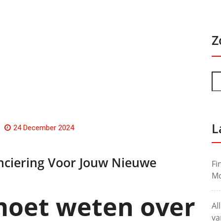
Z
L
24 December 2024
anciering Voor Jouw Nieuwe
Fi
Mo
 moet weten over
Al
va