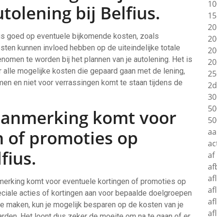
10
tolening bij Belfius.
15
20
lfius goed op eventuele bijkomende kosten, zoals
20
ten kunnen invloed hebben op de uiteindelijke totale
20
nomen te worden bij het plannen van je autolening. Het is
20
r alle mogelijke kosten die gepaard gaan met de lening,
25
en en niet voor verrassingen komt te staan tijdens de
2d
30
50
 aanmerking komt voor
50
n of promoties op
aa
ac
fius.
af
af
af
anmerking komt voor eventuele kortingen of promoties op
af
peciale acties of kortingen aan voor bepaalde doelgroepen
af
te maken, kun je mogelijk besparen op de kosten van je
af
arden. Het loont dus zeker de moeite om na te gaan of er